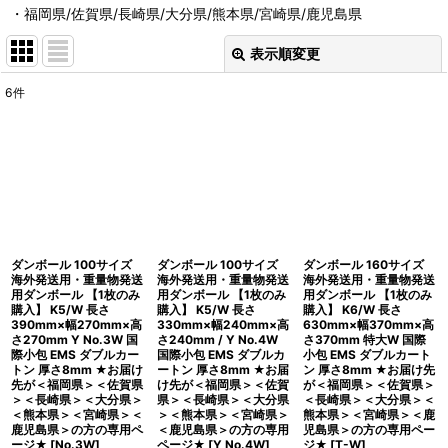
・福岡県/佐賀県/長崎県/大分県/熊本県/宮崎県/鹿児島県
表示順変更
閉じる
6
件
表示数
:
並び順
:
絞り込む
ダンボール 100サイズ
ダンボール 100サイズ
ダンボール 160サイズ
海外発送用・重量物発送
海外発送用・重量物発送
海外発送用・重量物発送
用ダンボール 【1枚のみ
用ダンボール 【1枚のみ
用ダンボール 【1枚のみ
購入】 K5/W 長さ
購入】 K5/W 長さ
購入】 K6/W 長さ
390mm×幅270mm×高
330mm×幅240mm×高
630mm×幅370mm×高
さ270mm Y No.3W 国
さ240mm / Y No.4W
さ370mm 特大W 国際
際小包 EMS ダブルカー
国際小包 EMS ダブルカ
小包 EMS ダブルカート
トン 厚さ8mm ★お届け
ートン 厚さ8mm ★お届
ン 厚さ8mm ★お届け先
先が＜福岡県＞＜佐賀県
け先が＜福岡県＞＜佐賀
が＜福岡県＞＜佐賀県＞
＞＜長崎県＞＜大分県＞
県＞＜長崎県＞＜大分県
＜長崎県＞＜大分県＞＜
＜熊本県＞＜宮崎県＞＜
＞＜熊本県＞＜宮崎県＞
熊本県＞＜宮崎県＞＜鹿
鹿児島県＞の方の専用ペ
＜鹿児島県＞の方の専用
児島県＞の方の専用ペー
ージ★
[
No.3W
]
ページ★
[
Y No.4W
]
ジ★
[
T-W
]