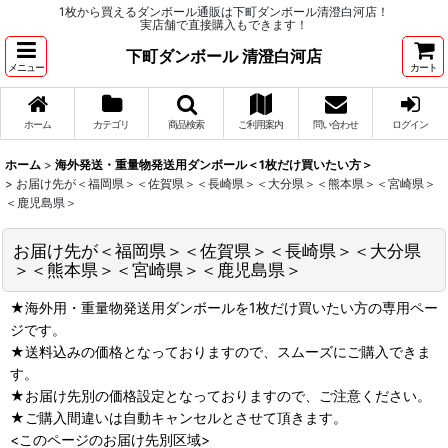
1枚から買えるダンボール通販は下町ダンボール清澄白河店！
実店舗で直接購入もできます！
下町ダンボール 清澄白河店
メニュー
カート
ホーム
カテゴリ
商品検索
ご利用案内
問い合わせ
ログイン
ホーム
>
海外発送・重量物発送用ダンボール＜1枚だけ買いたい方＞
>
お届け先が＜福岡県＞＜佐賀県＞＜長崎県＞＜大分県＞＜熊本県＞＜宮崎県＞
＜鹿児島県＞
お届け先が＜福岡県＞＜佐賀県＞＜長崎県＞＜大分県
＞＜熊本県＞＜宮崎県＞＜鹿児島県＞
★海外用・重量物発送用ダンボールを1枚だけ買いたい方の専用ペー
ジです。
★送料込みの価格となっておりますので、スムーズにご購入できま
す。
★お届け先別の価格設定となっておりますので、ご注意ください。
★ご購入間違いは自動キャンセルとさせて頂きます。
<このページのお届け先別区域>