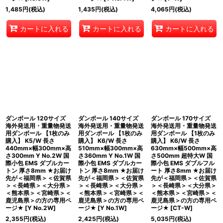
1,485
円
(税込)
1,435
円
(税込)
4,065
円
(税込)
カートに入れる
カートに入れる
カートに入れる
ダンボール 120サイズ
ダンボール 140サイズ
ダンボール 170サイズ
海外発送用・重量物発送
海外発送用・重量物発送
海外発送用・重量物発送
用ダンボール 【1枚のみ
用ダンボール 【1枚のみ
用ダンボール 【1枚のみ
購入】 K5/W 長さ
購入】 K6/W 長さ
購入】 K6/W 長さ
440mm×幅300mm×高
510mm×幅300mm×高
630mm×幅500mm×高
さ300mm Y No.2W 国
さ360mm Y No.1W 国
さ500mm 超特大W 国
際小包 EMS ダブルカー
際小包 EMS ダブルカー
際小包 EMS ダブルフル
トン 厚さ8mm ★お届け
トン 厚さ8mm ★お届け
ート 厚さ8mm ★お届け
先が＜福岡県＞＜佐賀県
先が＜福岡県＞＜佐賀県
先が＜福岡県＞＜佐賀県
＞＜長崎県＞＜大分県＞
＞＜長崎県＞＜大分県＞
＞＜長崎県＞＜大分県＞
＜熊本県＞＜宮崎県＞＜
＜熊本県＞＜宮崎県＞＜
＜熊本県＞＜宮崎県＞＜
鹿児島県＞の方の専用ペ
鹿児島県＞の方の専用ペ
鹿児島県＞の方の専用ペ
ージ★
[
Y No.2W
]
ージ★
[
Y No.1W
]
ージ★
[
CT-W
]
2,355
円
(税込)
2,425
円
(税込)
5,035
円
(税込)