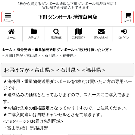
1枚から買えるダンボール通販は下町ダンボール清澄白河店！
実店舗で直接購入もできます！
下町ダンボール 清澄白河店
メニュー
カート
ホーム
カテゴリ
商品検索
ご利用案内
問い合わせ
ログイン
ホーム
>
海外発送・重量物発送用ダンボール＜1枚だけ買いたい方＞
>
お届け先が＜富山県＞＜石川県＞＜福井県＞
お届け先が＜富山県＞＜石川県＞＜福井県＞
★海外用・重量物発送用ダンボールを1枚だけ買いたい方の専用ペー
ジです。
★送料込みの価格となっておりますので、スムーズにご購入できま
す。
★お届け先別の価格設定となっておりますので、ご注意ください。
★ご購入間違いは自動キャンセルとさせて頂きます。
<このページのお届け先別区域>
・富山県/石川県/福井県