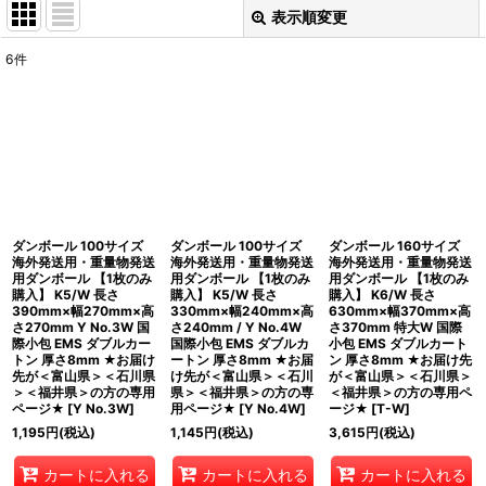
表示順変更
閉じる
6
件
表示数
:
並び順
:
絞り込む
ダンボール 100サイズ
ダンボール 100サイズ
ダンボール 160サイズ
海外発送用・重量物発送
海外発送用・重量物発送
海外発送用・重量物発送
用ダンボール 【1枚のみ
用ダンボール 【1枚のみ
用ダンボール 【1枚のみ
購入】 K5/W 長さ
購入】 K5/W 長さ
購入】 K6/W 長さ
390mm×幅270mm×高
330mm×幅240mm×高
630mm×幅370mm×高
さ270mm Y No.3W 国
さ240mm / Y No.4W
さ370mm 特大W 国際
際小包 EMS ダブルカー
国際小包 EMS ダブルカ
小包 EMS ダブルカート
トン 厚さ8mm ★お届け
ートン 厚さ8mm ★お届
ン 厚さ8mm ★お届け先
先が＜富山県＞＜石川県
け先が＜富山県＞＜石川
が＜富山県＞＜石川県＞
＞＜福井県＞の方の専用
県＞＜福井県＞の方の専
＜福井県＞の方の専用ペ
ページ★
[
Y No.3W
]
用ページ★
[
Y No.4W
]
ージ★
[
T-W
]
1,195
円
(税込)
1,145
円
(税込)
3,615
円
(税込)
カートに入れる
カートに入れる
カートに入れる