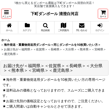
1枚から買えるダンボール通販は下町ダンボール清澄白河店！
実店舗で直接購入もできます！
下町ダンボール 清澄白河店
メニュー
カート
ホーム
カテゴリ
商品検索
ご利用案内
問い合わせ
ログイン
ホーム
>
海外発送・重量物発送用ダンボール＜同じダンボールを10枚買いたい方＞
>
お届け先が＜福岡県＞＜佐賀県＞＜長崎県＞＜大分県＞＜熊本県＞＜宮崎県＞
＜鹿児島県＞
お届け先が＜福岡県＞＜佐賀県＞＜長崎県＞＜大分県
＞＜熊本県＞＜宮崎県＞＜鹿児島県＞
★海外用・重量物発送用ダンボールを10枚買いたい方の専用ページ
です。
★送料込みの価格となっておりますので、スムーズにご購入できま
す。
★お届け先別の価格設定となっておりますので、ご注意ください。
★ご購入間違いは自動キャンセルとさせて頂きます。