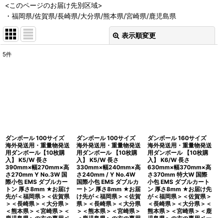
<このページのお届け先別区域>
・福岡県/佐賀県/長崎県/大分県/熊本県/宮崎県/鹿児島県
表示順変更
閉じる
5
件
表示数
:
並び順
:
絞り込む
ダンボール 100サイズ
ダンボール 100サイズ
ダンボール 160サイズ
海外発送用・重量物発送
海外発送用・重量物発送
海外発送用・重量物発送
用ダンボール【10枚購
用ダンボール 【10枚購
用ダンボール 【10枚購
入】 K5/W 長さ
入】 K5/W 長さ
入】 K6/W 長さ
390mm×幅270mm×高
330mm×幅240mm×高
630mm×幅370mm×高
さ270mm Y No.3W 国
さ240mm / Y No.4W
さ370mm 特大W 国際
際小包 EMS ダブルカー
国際小包 EMS ダブルカ
小包 EMS ダブルカート
トン 厚さ8mm ★お届け
ートン 厚さ8mm ★お届
ン 厚さ8mm ★お届け先
先が＜福岡県＞＜佐賀県
け先が＜福岡県＞＜佐賀
が＜福岡県＞＜佐賀県＞
＞＜長崎県＞＜大分県＞
県＞＜長崎県＞＜大分県
＜長崎県＞＜大分県＞＜
＜熊本県＞＜宮崎県＞＜
＞＜熊本県＞＜宮崎県＞
熊本県＞＜宮崎県＞＜鹿