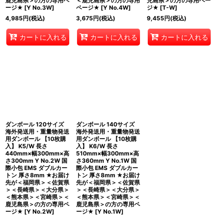
鹿児島県＞の方の専用ペ
＜鹿児島県＞の方の専用
児島県＞の方の専用ペー
ージ★
[
Y No.3W
]
ページ★
[
Y No.4W
]
ジ★
[
T-W
]
4,985
円
(税込)
3,675
円
(税込)
9,455
円
(税込)
カートに入れる
カートに入れる
カートに入れる
ダンボール 120サイズ
ダンボール 140サイズ
海外発送用・重量物発送
海外発送用・重量物発送
用ダンボール 【10枚購
用ダンボール 【10枚購
入】 K5/W 長さ
入】 K6/W 長さ
440mm×幅300mm×高
510mm×幅300mm×高
さ300mm Y No.2W 国
さ360mm Y No.1W 国
際小包 EMS ダブルカー
際小包 EMS ダブルカー
トン 厚さ8mm ★お届け
トン 厚さ8mm ★お届け
先が＜福岡県＞＜佐賀県
先が＜福岡県＞＜佐賀県
＞＜長崎県＞＜大分県＞
＞＜長崎県＞＜大分県＞
＜熊本県＞＜宮崎県＞＜
＜熊本県＞＜宮崎県＞＜
鹿児島県＞の方の専用ペ
鹿児島県＞の方の専用ペ
ージ★
[
Y No.2W
]
ージ★
[
Y No.1W
]