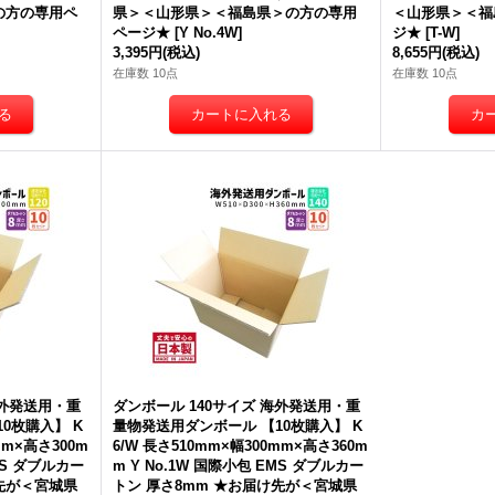
の方の専用ペ
県＞＜山形県＞＜福島県＞の方の専用
＜山形県＞＜福
ページ★
[
Y No.4W
]
ジ★
[
T-W
]
3,395円
(税込)
8,655円
(税込)
在庫数 10点
在庫数 10点
ダンボール 商品名/Y No.3W/
ダンボール 商品名/Y No.4W/
ダン
長さ390×幅270×高さ270（m
長さ330×幅240×高さ240（m
長さ
m）【宅配100サイズ、海外発
m）【宅配100サイズ、海外発
m
送用・重量物発送用、ダブル
送用・重量物発送用、ダブル
送
カートン（K5/W）、厚さ8m
カートン（K5/W）、厚さ8m
カ
m】【送料別】
[
Y No.3W
]
m】【送料別】
[
Y No.4W
]
m
310円
(税込)
260円
(税込)
23
在庫あり
在庫あり
在
海
さ
]
海外発送用・重
ダンボール 140サイズ 海外発送用・重
0枚購入】 K
量物発送用ダンボール 【10枚購入】 K
mm×高さ300m
6/W 長さ510mm×幅300mm×高さ360m
EMS ダブルカー
m Y No.1W 国際小包 EMS ダブルカー
け先が＜宮城県
トン 厚さ8mm ★お届け先が＜宮城県