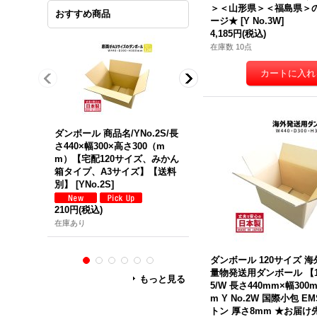
＞＜山形県＞＜福島県＞
おすすめ商品
ージ★
[
Y No.3W
]
4,185円
(税込)
在庫数 10点
ダンボール 商品名/YNo.2S/長
ダンボール 商品名/Y No.2W/
さ440×幅300×高さ300（m
長さ440mm×幅300×高さ300
m）【宅配120サイズ、みかん
（mm）【宅配120サイズ、
箱タイプ、A3サイズ】【送料
外発送用・重量物発送用、ダ
別】
[
YNo.2S
]
ブルカートン（K5/W）、厚
8mm】【送料別】
[
Y No.2W
210円
(税込)
370円
(税込)
在庫あり
在庫あり
ダンボール 120サイズ 
量物発送用ダンボール 【1
もっと見る
5/W 長さ440mm×幅300
m Y No.2W 国際小包 
トン 厚さ8mm ★お届