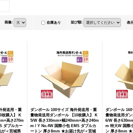
画像
:
並び順
:
在庫あり
表
海外発送用・重
ダンボール 100サイズ 海外発送用・重
ダンボール 16
0枚購入】 K
量物発送用ダンボール 【10枚購入】 K
量物発送用ダンボ
mm×高さ270m
5/W 長さ330mm×幅240mm×高さ240m
6/W 長さ630m
EMS ダブルカー
m / Y No.4W 国際小包 EMS ダブルカ
m 特大W 国際
け先が＜宮城県
ートン 厚さ8mm ★お届け先が＜宮城
ン 厚さ8mm