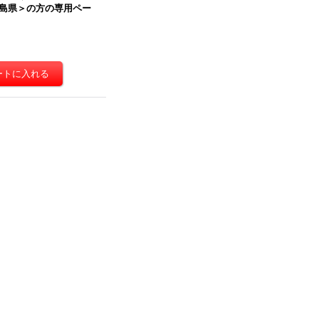
島県＞の方の専用ペー
ボール 商品名/Y No.5W/
【送料無料】商品名/NP-1/長さ
300×幅210×高さ200（m
310×幅225×高さ30（mm）
）【宅配80サイズ、海外発
【A4サイズ、メール便対応、
用・重量物発送用、ダブル
ゆうパケット、クリックポス
ートン（K5/W）、厚さ8m
ト、フリマサイト専用ネコポ
】【送料別】
[
Y No.5W
]
ス最大 厚さ3cm】
[
NP-1（N
式）
]
0円
(税込)
3,170円
～
43,180円
(税込)
庫あり