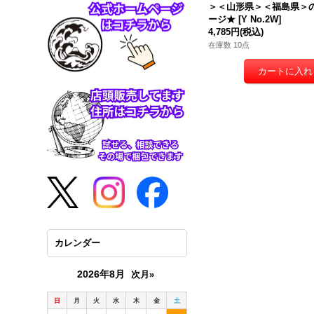
＞＜山形県＞＜福島県＞
ージ★
[
Y No.2W
]
4,785円
(税込)
在庫数 10点
カレンダー
2026年8月
次月»
日
月
火
水
木
金
土