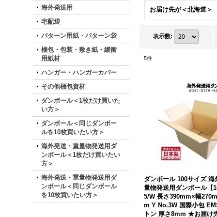
海外発送用
お届け先が＜北海道＞
宅配袋
パターン用紙・パターン袋
表示数
:
梱包・包装・敷き紙・緩衝
用紙材
5
件
ハンガー・ハンガーカバー
その他梱包資材
ダンボール＜1枚だけ買いた
い方＞
ダンボール＜同じダンボー
ルを10枚買いたい方＞
海外発送・重量物発送用ダ
ンボール＜1枚だけ買いたい
方＞
海外発送・重量物発送用ダ
ダンボール 100サイズ 
ンボール＜同じダンボール
量物発送用ダンボール【1
を10枚買いたい方＞
5/W 長さ390mm×幅270
m Y No.3W 国際小包 
トン 厚さ8mm ★お届