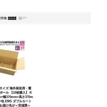
示方法
:
0サイズ 海外発送用・重
ール 【10枚購入】 K
m×幅370mm×高さ370m
小包 EMS ダブルカート
 ★お届け先が＜宮城県＞