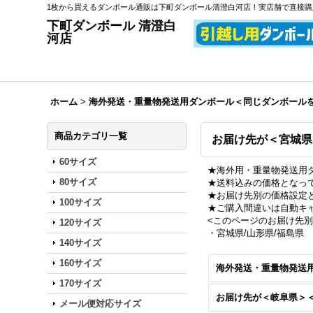
1枚から買えるダンボール通販は下町ダンボール清澄白河店！実店舗で直接
下町ダンボール 清澄白
河店
ホーム
>
海外発送・重量物発送用ダンボール＜同じダンボールを
商品カテゴリ一覧
お届け先が＜宮城県
60サイズ
★海外用・重量物発送用
80サイズ
★送料込みの価格となっ
★お届け先別の価格設定
100サイズ
★ご購入間違いは自動キ
<このページのお届け先別
120サイズ
・宮城県/山形県/福島県
140サイズ
160サイズ
170サイズ
メール便対応サイズ