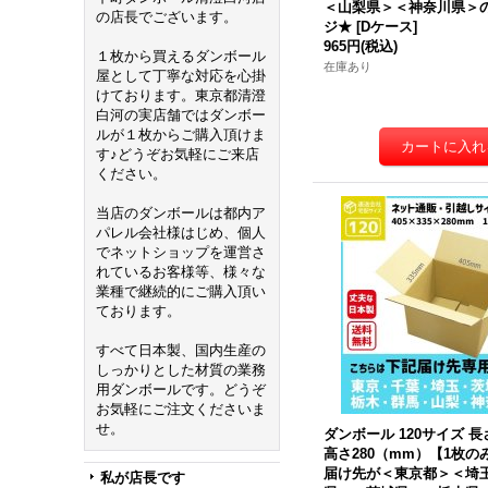
＜山梨県＞＜神奈川県＞
の店長でございます。
ジ★
[
Dケース
]
965円
(税込)
１枚から買えるダンボール
在庫あり
屋として丁寧な対応を心掛
けております。東京都清澄
白河の実店舗ではダンボー
ルが１枚からご購入頂けま
す♪どうぞお気軽にご来店
ください。
当店のダンボールは都内ア
パレル会社様はじめ、個人
でネットショップを運営さ
れているお客様等、様々な
業種で継続的にご購入頂い
ております。
すべて日本製、国内生産の
しっかりとした材質の業務
用ダンボールです。どうぞ
お気軽にご注文くださいま
せ。
ダンボール 120サイズ 長さ
高さ280（mm）【1枚
届け先が＜東京都＞＜埼
私が店長です