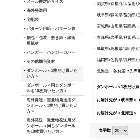
メール便対応サイズ
・滋賀県/京都府/大阪府
海外発送用
・岐阜県/静岡県/愛知県
宅配袋
・宮城県/山形県/福島県
パターン用紙・パターン袋
・青森県/岩手県/秋田県
梱包・包装・敷き紙・緩衝
用紙材
・鳥取県/島根県/岡山県/
ハンガー・ハンガーカバー
・福岡県/佐賀県/長崎県
その他梱包資材
ダンボール＜1枚だけ買いた
・北海道→各お届け先専
い方＞
ダンボール＜同じダンボー
ダンボ
ルを10枚買いたい方＞
海外発送・重量物発送用ダ
ンボール＜1枚だけ買いたい
方＞
お届け先が＜北海道＞
海外発送・重量物発送用ダ
ンボール＜同じダンボール
表示数
:
を10枚買いたい方＞