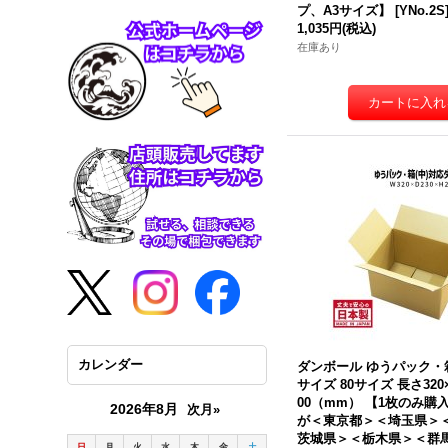
プ、A3サイズ】
[
YNo.2S
1,035円
(税込)
在庫あり
カレンダー
ダンボール ゆうパック・
サイズ 80サイズ 長さ320
00（mm） 【1枚のみ購
2026年8月
次月»
が＜東京都＞＜埼玉県＞
茨城県＞＜栃木県＞＜群
日
月
火
水
木
金
土