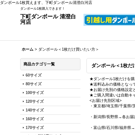
ダンボール1枚買えます、下町ダンボール清澄白河店
ダンボール1枚購入できます！
下町ダンボール 清澄白
河店
ホーム
>
ダンボール＜1枚だけ買いたい方＞
商品カテゴリ一覧
ダンボール＜1枚だ
60サイズ
★ダンボール1枚だけを
80サイズ
★送料込みの価格となっ
★お届け先別の価格設定
100サイズ
★ご購入間違いは自動キ
<お届け先別区域>
120サイズ
・東京都/埼玉県/千葉県
140サイズ
・新潟県/長野県→各お届
160サイズ
170サイズ
・富山県/石川県/福井県