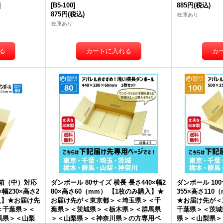
]
[
B5-100
]
885円
(税込)
875円
(税込)
在庫あり
在庫あり
箱（中）対応
ダンボール 80サイズ 横長 長さ440×幅2
ダンボール 100
×幅230×高さ2
80×高さ60（mm） 【1枚のみ購入】★
355×高さ11
入】★お届け先
お届け先が＜東京都＞＜埼玉県＞＜千
★お届け先が＜
＜千葉県＞＜
葉県＞＜茨城県＞＜栃木県＞＜群馬県
千葉県＞＜茨城
馬県＞＜山梨
＞＜山梨県＞＜神奈川県＞の方専用ペ
県＞＜山梨県＞