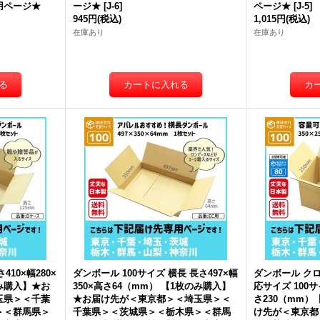
用ページ★
ージ★
[
J-6
]
ページ★
[
J-5
]
945円
(税込)
1,015円
(税込)
在庫あり
在庫あり
410×幅280×
ダンボール 100サイズ 横長 長さ497×幅
ダンボール ク
のみ購入】★お
350×高さ64（mm） 【1枚のみ購入】
応サイズ 100サ
玉県＞＜千葉
★お届け先が＜東京都＞＜埼玉県＞＜
さ230（mm
＞＜群馬県＞
千葉県＞＜茨城県＞＜栃木県＞＜群馬
け先が＜東京都