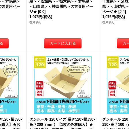
＞＜群馬県＞
県＞＜茨城県＞＜栃木県＞＜群馬県＞
千葉県＞＜茨城
の方専用ペー
＜山梨県＞＜神奈川県＞の方専用ペー
県＞＜山梨県＞
ジ★
[
0-0
]
ページ★
[
J-4
]
1,075円
(税込)
1,075円
(税込)
在庫あり
在庫あり
520×幅390×
ダンボール 120サイズ 長さ520×幅390×
ダンボール 120
のみ購入】★お
高さ200（mm）【1枚のみ枚購入】★
390×高さ10