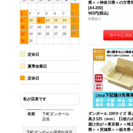
県＞＜神奈川県＞の方専
1
[
A4-200
]
965円
(税込)
2
3
4
5
6
7
8
在庫あり
9
10
11
12
13
14
15
16
17
18
19
20
21
22
23
24
25
26
27
28
29
30
31
定休日
夏季休業日
定休日
私が店長です
ダンボール 100サイズ 長さ
名前
下町ダンボール
高さ125（mm）【1枚
店長
届け先が＜東京都＞＜埼
県＞＜茨城県＞＜栃木県
下町ダンボール清澄白河店