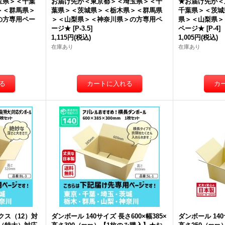
玉県＞＜千葉
お届け先が＜東京都＞＜埼玉県＞＜千
★お届け先が＜
＞＜群馬県＞
葉県＞＜茨城県＞＜栃木県＞＜群馬県
千葉県＞＜茨城
の方専用ペー
＞＜山梨県＞＜神奈川県＞の方専用ペ
県＞＜山梨県＞
ージ★
[
P-3.5
]
ページ★
[
P-4
]
1,115円
(税込)
1,005円
(税込)
在庫あり
在庫あり
クス（12）対
ダンボール 140サイズ 長さ600×幅385×
ダンボール 140