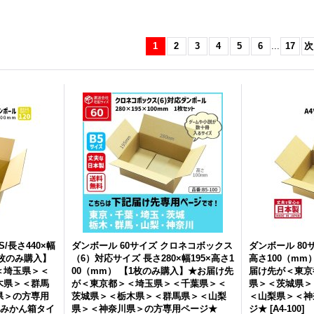
1
2
3
4
5
6
...
17
次
ダンボール 商品名/Y No.3W/
ダンボール 商品名/Y No.4W/
ダン
長さ390×幅270×高さ270（m
長さ330×幅240×高さ240（m
長さ
m）【宅配100サイズ、海外発
m）【宅配100サイズ、海外発
m
送用・重量物発送用、ダブル
送用・重量物発送用、ダブル
送
カートン（K5/W）、厚さ8m
カートン（K5/W）、厚さ8m
カ
m】【送料別】
[
Y No.3W
]
m】【送料別】
[
Y No.4W
]
m
310円
(税込)
260円
(税込)
23
在庫あり
在庫あり
在
海
さ
]
S/長さ440×幅
ダンボール 60サイズ クロネコボックス
ダンボール 80サ
1枚のみ購入】
（6）対応サイズ 長さ280×幅195×高さ1
高さ100（mm
＜埼玉県＞＜
00（mm） 【1枚のみ購入】★お届け先
届け先が＜東京
木県＞＜群馬
が＜東京都＞＜埼玉県＞＜千葉県＞＜
県＞＜茨城県＞
県＞の方専用
茨城県＞＜栃木県＞＜群馬県＞＜山梨
＜山梨県＞＜神
、みかん箱タイ
県＞＜神奈川県＞の方専用ページ★
ジ★
[
A4-100
]