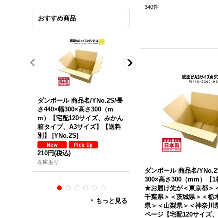
340
件
おすすめ商品
ダンボール 商品名/YNo.2S/長
ダンボール 商品名/Y No.2W/
さ440×幅300×高さ300（m
長さ440mm×幅300×高さ300
m）【宅配120サイズ、みかん
（mm）【宅配120サイズ、
箱タイプ、A3サイズ】【送料
外発送用・重量物発送用、ダ
別】
[
YNo.2S
]
ブルカートン（K5/W）、厚
8mm】【送料別】
[
Y No.2W
210円
(税込)
370円
(税込)
在庫あり
ダンボール 商品名/YNo.2
在庫あり
300×高さ300（mm）【
★お届け先が＜東京都＞
千葉県＞＜茨城県＞＜栃
もっと見る
県＞＜山梨県＞＜神奈川
ページ【宅配120サイズ