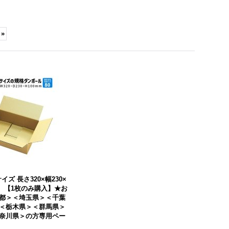
»
ボール 商品名/Y No.5W/
【送料無料】商品名/NP-1/長さ
300×幅210×高さ200（m
310×幅225×高さ30（mm）
）【宅配80サイズ、海外発
【A4サイズ、メール便対応、
用・重量物発送用、ダブル
ゆうパケット、クリックポス
ートン（K5/W）、厚さ8m
ト、フリマサイト専用ネコポ
】【送料別】
[
Y No.5W
]
ス最大 厚さ3cm】
[
NP-1（N
式）
]
0円
(税込)
3,170円
～
43,180円
(税込)
庫あり
イズ 長さ320×幅230×
） 【1枚のみ購入】★お
都＞＜埼玉県＞＜千葉
＜栃木県＞＜群馬県＞
奈川県＞の方専用ペー