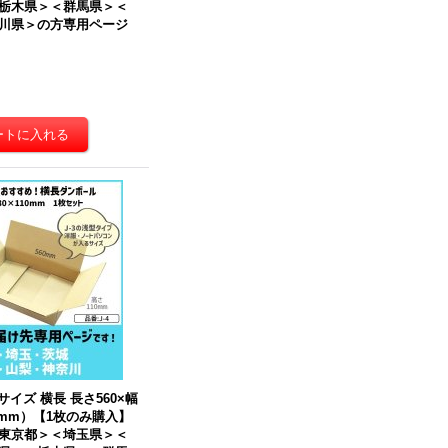
栃木県＞＜群馬県＞＜
川県＞の方専用ページ
サイズ 横長 長さ560×幅
0（mm）【1枚のみ購入】
東京都＞＜埼玉県＞＜