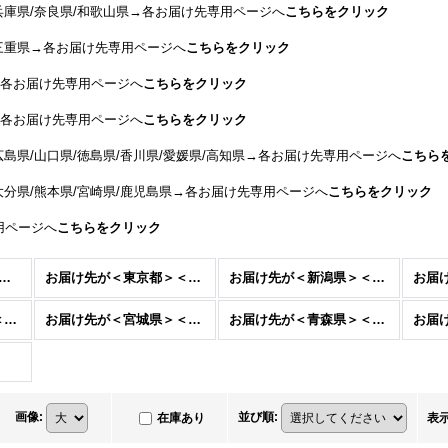
/兵庫県/奈良県/和歌山県→各お届け先専用ページへ
こちらをクリック
/三重県→各お届け先専用ページへ
こちらをクリック
→各お届け先専用ページへ
こちらをクリック
→各お届け先専用ページへ
こちらをクリック
広島県/山口県/徳島県/香川県/愛媛県/高知県→各お届け先専用ページへ
こちら
/大分県/熊本県/宮崎県/鹿児島県→各お届け先専用ページへ
こちらをクリック
用ページへ
こちらをクリック
ール＜1枚だけ買いたい方＞ (全商品)
お届け先が＜東京都＞＜埼玉県＞＜千葉県＞＜茨城県＞＜栃木県＞＜群馬県＞＜山梨県＞＜神奈川県＞
お届け先が＜新潟県＞＜長野県＞
お届け先が＜岐阜県＞＜静岡県＞＜愛知県＞＜三重県＞
お届け先が＜宮城県＞＜山形県＞＜福島県＞
お届け先が＜青森県＞＜岩手県＞＜秋田県＞
画像
:
並び順
:
在庫あり
表