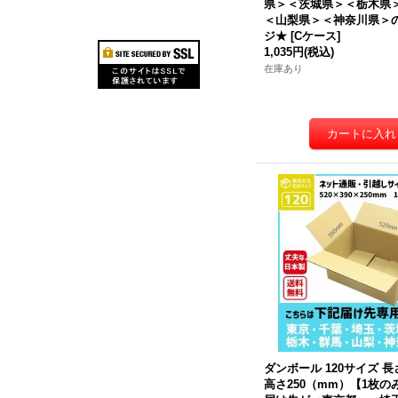
県＞＜茨城県＞＜栃木県
＜山梨県＞＜神奈川県＞
ジ★
[
Cケース
]
1,035円
(税込)
在庫あり
ダンボール 120サイズ 長さ
高さ250（mm）【1枚