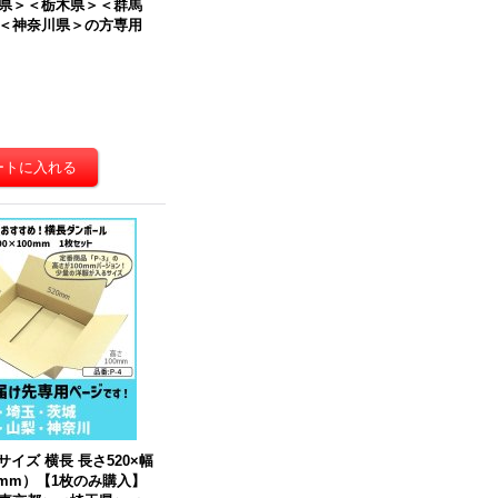
県＞＜栃木県＞＜群馬
＜神奈川県＞の方専用
サイズ 横長 長さ520×幅
0（mm）【1枚のみ購入】