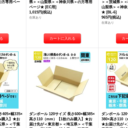
の方専用ペー
県＞＜山梨県＞＜神奈川県＞の方専用
＞＜茨城県＞＜
ページ★
[
EC用
]
山梨県＞＜神奈
1,015円
(税込)
★
[
BL-6
]
965円
(税込)
在庫あり
在庫あり
405×幅335×
ダンボール 120サイズ 長さ600×幅385×
ダンボール 120
のみ購入】★お
高さ110（mm）【1枚のみ購入】★お
380×高さ11
玉県＞＜千葉
届け先が＜東京都＞＜埼玉県＞＜千葉
★お届け先が＜