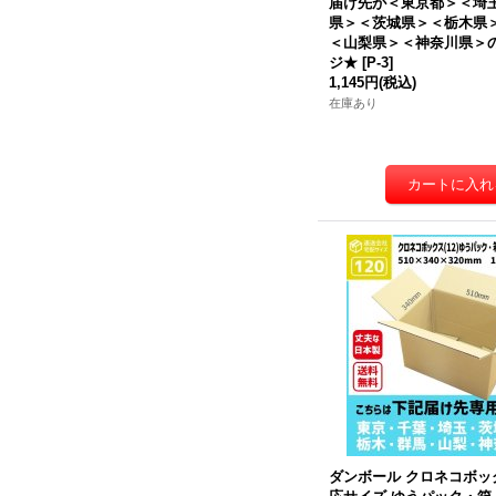
届け先が＜東京都＞＜埼
県＞＜茨城県＞＜栃木県
＜山梨県＞＜神奈川県＞
ジ★
[
P-3
]
1,145円
(税込)
在庫あり
ダンボール クロネコボッ