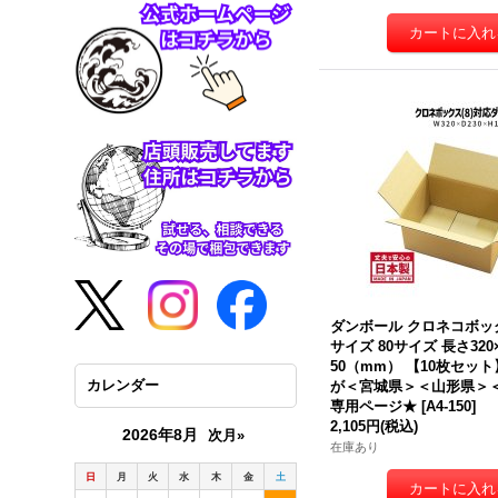
ダンボール クロネコボッ
サイズ 80サイズ 長さ320
50（mm） 【10枚セッ
カレンダー
が＜宮城県＞＜山形県＞
専用ページ★
[
A4-150
]
2,105円
(税込)
2026年8月
次月»
在庫あり
日
月
火
水
木
金
土