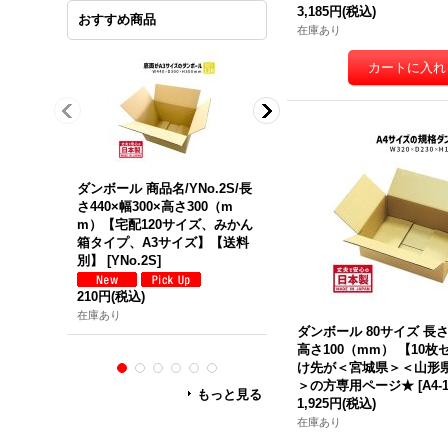
3,185円
(税込)
おすすめ商品
在庫あり
ダンボール 商品名/YNo.2S/長
ダンボール 商品名/Y No.2W/
さ440×幅300×高さ300（m
長さ440mm×幅300×高さ300
m）【宅配120サイズ、みかん
（mm）【宅配120サイズ、
箱タイプ、A3サイズ】【送料
外発送用・重量物発送用、ダ
別】
[
YNo.2S
]
ブルカートン（K5/W）、厚
8mm】【送料別】
[
Y No.2W
210円
(税込)
370円
(税込)
在庫あり
ダンボール 80サイズ 長さ3
在庫あり
高さ100（mm） 【10
け先が＜宮城県＞＜山形
＞の方専用ページ★
[
A4-
もっと見る
1,925円
(税込)
在庫あり