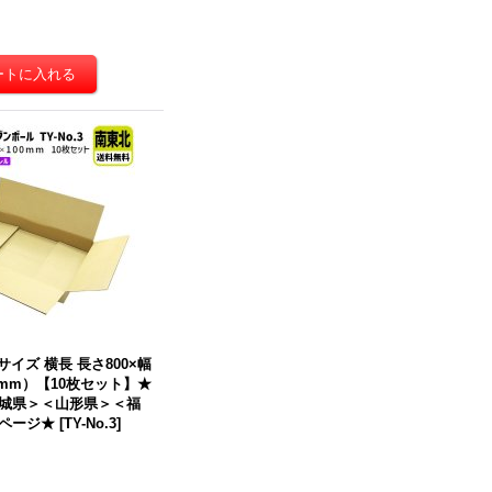
ボール 商品名/Y No.5W/
【送料無料】商品名/NP-1/長さ
300×幅210×高さ200（m
310×幅225×高さ30（mm）
）【宅配80サイズ、海外発
【A4サイズ、メール便対応、
用・重量物発送用、ダブル
ゆうパケット、クリックポス
ートン（K5/W）、厚さ8m
ト、フリマサイト専用ネコポ
】【送料別】
[
Y No.5W
]
ス最大 厚さ3cm】
[
NP-1（N
式）
]
0円
(税込)
3,170円
～
43,180円
(税込)
庫あり
サイズ 横長 長さ800×幅
0（mm）【10枚セット】★
城県＞＜山形県＞＜福
ページ★
[
TY-No.3
]