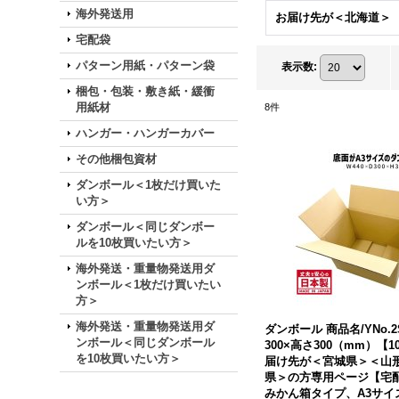
海外発送用
お届け先が＜北海道＞
宅配袋
パターン用紙・パターン袋
表示数
:
梱包・包装・敷き紙・緩衝
用紙材
8
件
ハンガー・ハンガーカバー
その他梱包資材
ダンボール＜1枚だけ買いた
い方＞
ダンボール＜同じダンボー
ルを10枚買いたい方＞
海外発送・重量物発送用ダ
ンボール＜1枚だけ買いたい
方＞
海外発送・重量物発送用ダ
ダンボール 商品名/YNo.2
ンボール＜同じダンボール
300×高さ300（mm）【
を10枚買いたい方＞
届け先が＜宮城県＞＜山
県＞の方専用ページ【宅配
みかん箱タイプ、A3サイ