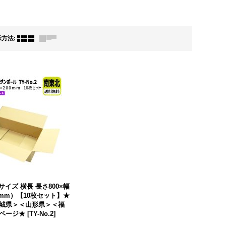
示方法
:
サイズ 横長 長さ800×幅
0（mm）【10枚セット】★
城県＞＜山形県＞＜福
ページ★
[
TY-No.2
]