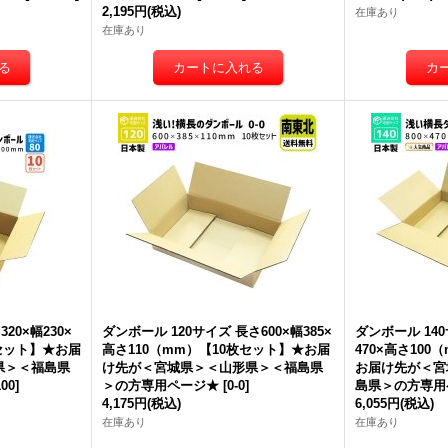
2,195円
(税込)
在庫あり
在庫あり
ダンボール 商品名/Y No.3W/
ダンボール 商品名/Y No.4W/
ダン
長さ390×幅270×高さ270（m
長さ330×幅240×高さ240（m
長さ
m）【宅配100サイズ、海外発
m）【宅配100サイズ、海外発
m
送用・重量物発送用、ダブル
送用・重量物発送用、ダブル
送
カートン（K5/W）、厚さ8m
カートン（K5/W）、厚さ8m
カ
m】【送料別】
[
Y No.3W
]
m】【送料別】
[
Y No.4W
]
m
310円
(税込)
260円
(税込)
23
在庫あり
在庫あり
在
海
さ
]
20×幅230×
ダンボール 120サイズ 長さ600×幅385×
ダンボール 140
枚セット】★お届
高さ110（mm）【10枚セット】★お届
470×高さ10
県＞＜福島県
け先が＜宮城県＞＜山形県＞＜福島県
お届け先が＜宮
100
]
＞の方専用ページ★
[
0-0
]
島県＞の方専用
4,175円
(税込)
6,055円
(税込)
在庫あり
在庫あり