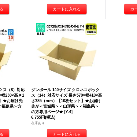
クス（8）対応
ダンボール 140サイズ クロネコボック
×幅230×高さ1
ス（14）対応サイズ 長さ570×幅410×高
ト】★お届け先
さ385（mm）【10枚セット】★お届け
＜福島県＞方
先が＜宮城県＞＜山形県＞＜福島県＞
の方専用ページ★
[
Y-4
]
6,755円
(税込)
在庫あり