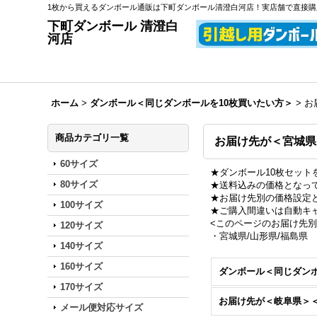
1枚から買えるダンボール通販は下町ダンボール清澄白河店！実店舗で直接
下町ダンボール 清澄白
河店
ホーム
>
ダンボール＜同じダンボールを10枚買いたい方＞
>
お
商品カテゴリ一覧
お届け先が＜宮城県
60サイズ
★ダンボール10枚セッ
80サイズ
★送料込みの価格となっ
★お届け先別の価格設定
100サイズ
★ご購入間違いは自動キ
<このページのお届け先別
120サイズ
・宮城県/山形県/福島県
140サイズ
160サイズ
170サイズ
メール便対応サイズ