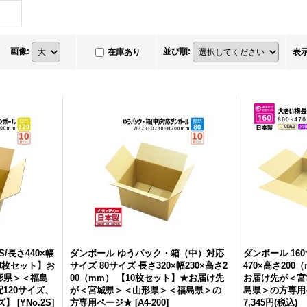
画像
:
並び順
:
在庫あり
表
S/長さ440×幅
ダンボール ゆうパック・箱（中）対応
ダンボール 160
10枚セット】お
サイズ 80サイズ 長さ320×幅230×高さ2
470×高さ20
形県＞＜福島
00（mm） 【10枚セット】★お届け先
お届け先が＜宮
120サイズ、
が＜宮城県＞＜山形県＞＜福島県＞の
島県＞の方専用
ズ】
[
YNo.2S
]
方専用ページ★
[
A4-200
]
7,345円
(税込)