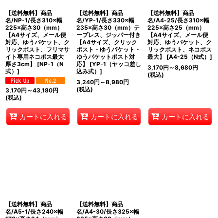
【送料無料】商品
【送料無料】商品
【送料無料】商品
名/NP-1/長さ310×幅
名/YP-1/長さ330×幅
名/A4-25/長さ310×幅
225×高さ30（mm）
235×高さ30（mm）テ
225×高さ25（mm）
【A4サイズ、メール便
ープレス、ジッパー付き
【A4サイズ、メール便
対応、ゆうパケット、ク
【A4サイズ、クリック
対応、ゆうパケット、ク
リックポスト、フリマサ
ポスト・ゆうパケット・
リックポスト、ネコポス
イト専用ネコポス最大
ゆうパケットポスト対
最大】
[
A4-25（N式）
]
厚さ3cm】
[
NP-1（N
応】
[
YP-1（ヤッコ差し
3,170
円
～8,680
円
式）
]
込み式）
]
(税込)
3,240
円
～8,980
円
(税込)
3,170
円
～43,180
円
(税込)
カートに入れる
カートに入れる
カートに入れる
【送料無料】商品
【送料無料】商品
名/A5-1/長さ240×幅
名/A4-30/長さ325×幅