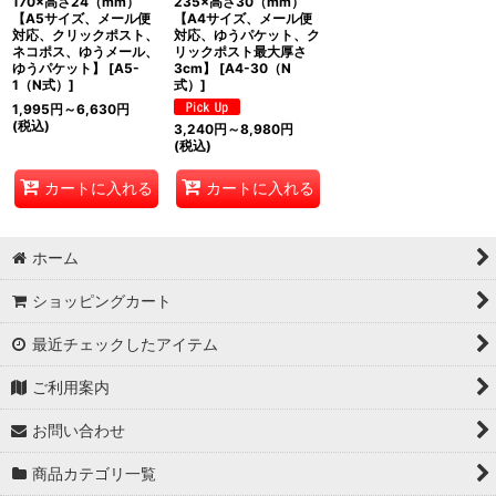
170×高さ24（mm）
235×高さ30（mm）
【A5サイズ、メール便
【A4サイズ、メール便
対応、クリックポスト、
対応、ゆうパケット、ク
ネコポス、ゆうメール、
リックポスト最大厚さ
ゆうパケット】
[
A5-
3cm】
[
A4-30（N
1（N式）
]
式）
]
1,995
円
～6,630
円
(税込)
3,240
円
～8,980
円
(税込)
カートに入れる
カートに入れる
ホーム
ショッピングカート
最近チェックしたアイテム
ご利用案内
お問い合わせ
商品カテゴリ一覧