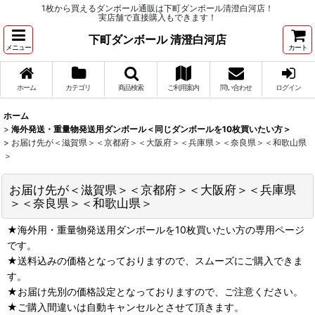
1枚から買えるダンボール通販は下町ダンボール清澄白河店！
実店舗で直接購入もできます！
下町ダンボール 清澄白河店
メニュー
カート
ホーム
カテゴリ
商品検索
ご利用案内
問い合わせ
ログイン
ホーム
>
海外発送・重量物発送用ダンボール＜同じダンボールを10枚買いたい方＞
>
お届け先が＜滋賀県＞＜京都府＞＜大阪府＞＜兵庫県＞＜奈良県＞＜和歌山県
＞
お届け先が＜滋賀県＞＜京都府＞＜大阪府＞＜兵庫県
＞＜奈良県＞＜和歌山県＞
★海外用・重量物発送用ダンボールを10枚買いたい方の専用ページ
です。
★送料込みの価格となっておりますので、スムーズにご購入できま
す。
★お届け先別の価格設定となっておりますので、ご注意ください。
★ご購入間違いは自動キャンセルとさせて頂きます。