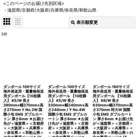
<このページのお届け先別区域>
・滋賀県/京都府/大阪府/兵庫県/奈良県/和歌山県
表示順変更
閉じる
5
件
表示数
:
並び順
:
絞り込む
ダンボール 100サイズ
ダンボール 100サイズ
ダンボール 160サイズ
海外発送用・重量物発送
海外発送用・重量物発送
海外発送用・重量物発送
用ダンボール【10枚購
用ダンボール 【10枚購
用ダンボール 【10枚購
入】 K5/W 長さ
入】 K5/W 長さ
入】 K6/W 長さ
390mm×幅270mm×高
330mm×幅240mm×高
630mm×幅370mm×高
さ270mm Y No.3W 国
さ240mm / Y No.4W
さ370mm 特大W 国際
際小包 EMS ダブルカー
国際小包 EMS ダブルカ
小包 EMS ダブルカート
トン 厚さ8mm ★お届け
ートン 厚さ8mm ★お届
ン 厚さ8mm ★お届け先
先が＜滋賀県＞＜京都府
け先が＜滋賀県＞＜京都
が＜滋賀県＞＜京都府＞
＞＜大阪府＞＜兵庫県＞
府＞＜大阪府＞＜兵庫県
＜大阪府＞＜兵庫県＞＜
＜奈良県＞＜和歌山県＞
＞＜奈良県＞＜和歌山県
奈良県＞＜和歌山県＞の