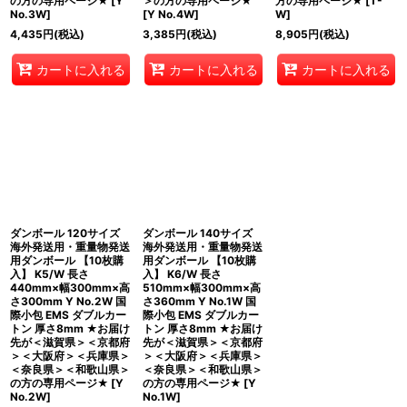
の方の専用ページ★
[
Y
＞の方の専用ページ★
方の専用ページ★
[
T-
No.3W
]
[
Y No.4W
]
W
]
4,435
円
(税込)
3,385
円
(税込)
8,905
円
(税込)
カートに入れる
カートに入れる
カートに入れる
ダンボール 120サイズ
ダンボール 140サイズ
海外発送用・重量物発送
海外発送用・重量物発送
用ダンボール 【10枚購
用ダンボール 【10枚購
入】 K5/W 長さ
入】 K6/W 長さ
440mm×幅300mm×高
510mm×幅300mm×高
さ300mm Y No.2W 国
さ360mm Y No.1W 国
際小包 EMS ダブルカー
際小包 EMS ダブルカー
トン 厚さ8mm ★お届け
トン 厚さ8mm ★お届け
先が＜滋賀県＞＜京都府
先が＜滋賀県＞＜京都府
＞＜大阪府＞＜兵庫県＞
＞＜大阪府＞＜兵庫県＞
＜奈良県＞＜和歌山県＞
＜奈良県＞＜和歌山県＞
の方の専用ページ★
[
Y
の方の専用ページ★
[
Y
No.2W
]
No.1W
]