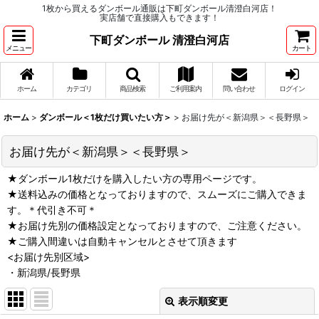
1枚から買えるダンボール通販は下町ダンボール清澄白河店！
実店舗で直接購入もできます！
下町ダンボール 清澄白河店
メニュー
カート
ホーム
カテゴリ
商品検索
ご利用案内
問い合わせ
ログイン
ホーム
>
ダンボール＜1枚だけ買いたい方＞
>
お届け先が＜新潟県＞＜長野県＞
お届け先が＜新潟県＞＜長野県＞
★ダンボール1枚だけを購入したい方の専用ページです。
★送料込みの価格となっておりますので、スムーズにご購入できま
す。＊代引き不可＊
★お届け先別の価格設定となっておりますので、ご注意ください。
★ご購入間違いは自動キャンセルとさせて頂きます
<お届け先別区域>
・新潟県/長野県
表示順変更
閉じる