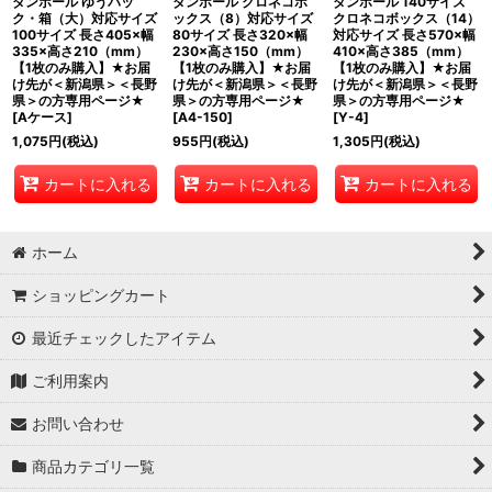
ダンボール ゆうパッ
ダンボール クロネコボ
ダンボール 140サイズ
ク・箱（大）対応サイズ
ックス（8）対応サイズ
クロネコボックス（14）
100サイズ 長さ405×幅
80サイズ 長さ320×幅
対応サイズ 長さ570×幅
335×高さ210（mm）
230×高さ150（mm）
410×高さ385（mm）
【1枚のみ購入】★お届
【1枚のみ購入】★お届
【1枚のみ購入】★お届
け先が＜新潟県＞＜長野
け先が＜新潟県＞＜長野
け先が＜新潟県＞＜長野
県＞の方専用ページ★
県＞の方専用ページ★
県＞の方専用ページ★
[
Aケース
]
[
A4-150
]
[
Y-4
]
1,075
円
(税込)
955
円
(税込)
1,305
円
(税込)
カートに入れる
カートに入れる
カートに入れる
ホーム
ショッピングカート
最近チェックしたアイテム
ご利用案内
お問い合わせ
商品カテゴリ一覧