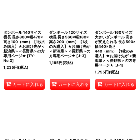
ダンボール 140サイズ
ダンボール 120サイズ
ダンボール 160サイズ
横長 長さ800×幅470×
横長 長さ560×幅380×
大きいダンボール 高さ
高さ100（mm）【1枚の
高さ200（mm）【1枚
が変えられる 長さ590×
み購入】★お届け先が＜
のみ購入】★お届け先が
幅440×高さ
新潟県＞＜長野県＞の方
＜新潟県＞＜長野県＞の
440（mm）【1枚のみ
専用ページ★
[
TY-
方専用ページ★
[
J-3
]
購入】★お届け先が＜新
No.3
]
潟県＞＜長野県＞の方専
1,185
円
(税込)
用ページ★
[
J-1
]
1,235
円
(税込)
1,755
円
(税込)
カートに入れる
カートに入れる
カートに入れる