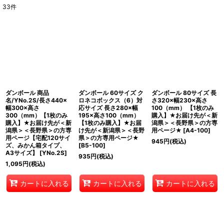
33
件
表示数
:
並び順
:
絞り込む
ダンボール 商品
ダンボール 60サイズ ク
ダンボール 80サイズ 長
名/YNo.2S/長さ440×
ロネコボックス（6）対
さ320×幅230×高さ
幅300×高さ
応サイズ 長さ280×幅
100（mm） 【1枚のみ
300（mm）【1枚のみ
195×高さ100（mm）
購入】★お届け先が＜新
購入】★お届け先が＜新
【1枚のみ購入】★お届
潟県＞＜長野県＞の方専
潟県＞＜長野県＞の方専
け先が＜新潟県＞＜長野
用ページ★
[
A4-100
]
用ページ【宅配120サイ
県＞の方専用ページ★
945
円
(税込)
ズ、みかん箱タイプ、
[
B5-100
]
A3サイズ】
[
YNo.2S
]
935
円
(税込)
1,095
円
(税込)
カートに入れる
カートに入れる
カートに入れる