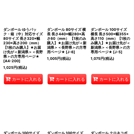
ダンボール ゆうパッ
ダンボール 80サイズ 横
ダンボール 100サイズ
ク・箱（中）対応サイズ
長 長さ440×幅280×高
横長 長さ500×幅355×
80サイズ 長さ320×幅
さ60（mm） 【1枚のみ
高さ110（mm）【1枚の
230×高さ200（mm）
購入】★お届け先が＜新
み購入】★お届け先が＜
【1枚のみ購入】★お届
潟県＞＜長野県＞の方専
新潟県＞＜長野県＞の方
け先が＜新潟県＞＜長野
用ページ★
[
J-6
]
専用ページ★
[
J-5
]
県＞の方専用ページ★
1,005
円
(税込)
1,075
円
(税込)
[
A4-200
]
1,025
円
(税込)
カートに入れる
カートに入れる
カートに入れる
ダンボール 100サイズ
ダンボール 100サイズ
ダンボール クロネコボ