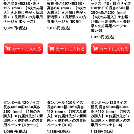
長さ410×幅280×高さ
横長 長さ497×幅350×
ックス（10）対応サイズ
125（mm）【1枚のみ購
高さ64（mm） 【1枚の
100サイズ 長さ350×幅
入】★お届け先が＜新潟
み購入】★お届け先が＜
250×高さ230（mm）
県＞＜長野県＞の方専用
新潟県＞＜長野県＞の方
【1枚のみ購入】★お届
ページ★
[
Dケース
]
専用ページ★
[
EC用
]
け先が＜新潟県＞＜長野
県＞の方専用ページ★
1,025
円
(税込)
1,075
円
(税込)
[
BL-6
]
1,025
円
(税込)
カートに入れる
カートに入れる
カートに入れる
ダンボール 120サイズ
ダンボール 120サイズ
ダンボール 120サイズ
長さ405×幅335×高さ
長さ600×幅385×高さ
横長 長さ560×幅380×
280（mm）【1枚のみ
110（mm）【1枚のみ購
高さ110（mm）【1枚の
購入】★お届け先が＜新
入】★お届け先が＜新潟
み購入】★お届け先が＜
潟県＞＜長野県＞の方専
県＞＜長野県＞の方専用
新潟県＞＜長野県＞の方
用ページ★
[
Cケース
]
ページ★
[
0-0
]
専用ページ★
[
J-4
]
1,095
円
(税込)
1,135
円
(税込)
1,135
円
(税込)