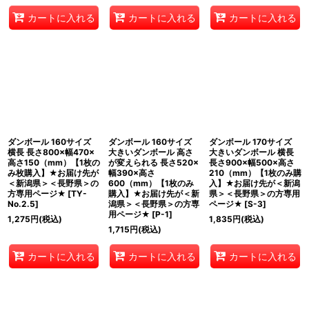
カートに入れる
カートに入れる
カートに入れる
ダンボール 160サイズ
ダンボール 160サイズ
ダンボール 170サイズ
横長 長さ800×幅470×
大きいダンボール 高さ
大きいダンボール 横長
高さ150（mm）【1枚の
が変えられる 長さ520×
長さ900×幅500×高さ
み枚購入】★お届け先が
幅390×高さ
210（mm）【1枚のみ購
＜新潟県＞＜長野県＞の
600（mm）【1枚のみ
入】★お届け先が＜新潟
方専用ページ★
[
TY-
購入】★お届け先が＜新
県＞＜長野県＞の方専用
No.2.5
]
潟県＞＜長野県＞の方専
ページ★
[
S-3
]
用ページ★
[
P-1
]
1,275
円
(税込)
1,835
円
(税込)
1,715
円
(税込)
カートに入れる
カートに入れる
カートに入れる