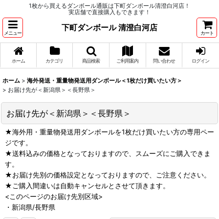
1枚から買えるダンボール通販は下町ダンボール清澄白河店！
実店舗で直接購入もできます！
下町ダンボール 清澄白河店
メニュー
カート
ホーム
カテゴリ
商品検索
ご利用案内
問い合わせ
ログイン
ホーム
>
海外発送・重量物発送用ダンボール＜1枚だけ買いたい方＞
>
お届け先が＜新潟県＞＜長野県＞
お届け先が＜新潟県＞＜長野県＞
★海外用・重量物発送用ダンボールを1枚だけ買いたい方の専用ペー
ジです。
★送料込みの価格となっておりますので、スムーズにご購入できま
す。
★お届け先別の価格設定となっておりますので、ご注意ください。
★ご購入間違いは自動キャンセルとさせて頂きます。
<このページのお届け先別区域>
・新潟県/長野県