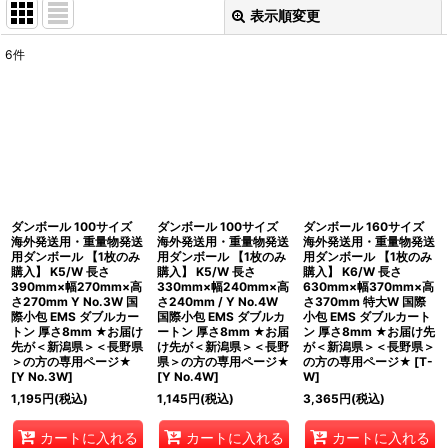
表示順変更
閉じる
6
件
表示数
:
並び順
:
絞り込む
ダンボール 100サイズ
ダンボール 100サイズ
ダンボール 160サイズ
海外発送用・重量物発送
海外発送用・重量物発送
海外発送用・重量物発送
用ダンボール 【1枚のみ
用ダンボール 【1枚のみ
用ダンボール 【1枚のみ
購入】 K5/W 長さ
購入】 K5/W 長さ
購入】 K6/W 長さ
390mm×幅270mm×高
330mm×幅240mm×高
630mm×幅370mm×高
さ270mm Y No.3W 国
さ240mm / Y No.4W
さ370mm 特大W 国際
際小包 EMS ダブルカー
国際小包 EMS ダブルカ
小包 EMS ダブルカート
トン 厚さ8mm ★お届け
ートン 厚さ8mm ★お届
ン 厚さ8mm ★お届け先
先が＜新潟県＞＜長野県
け先が＜新潟県＞＜長野
が＜新潟県＞＜長野県＞
＞の方の専用ページ★
県＞の方の専用ページ★
の方の専用ページ★
[
T-
[
Y No.3W
]
[
Y No.4W
]
W
]
1,195
円
(税込)
1,145
円
(税込)
3,365
円
(税込)
カートに入れる
カートに入れる
カートに入れる