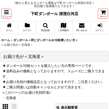
1枚から買えるダンボール通販は下町ダンボール清澄白河店！
実店舗で直接購入もできます！
下町ダンボール 清澄白河店
メニュー
カート
ホーム
カテゴリ
商品検索
ご利用案内
問い合わせ
ログイン
ホーム
>
ダンボール＜同じダンボールを10枚買いたい方＞
>
お届け先が＜北海道＞
お届け先が＜北海道＞
★ダンボール10枚セットを購入したい方の専用ページです。
★送料込みの価格となっておりますので、スムーズにご購入できま
す。
★お届け先別の価格設定となっておりますので、ご注意ください。
★ご購入間違いは自動キャンセルとさせて頂きます。
<このページのお届け先別区域>
・北海道
表示順変更
閉じる