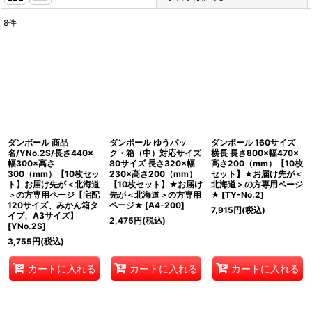
8
件
表示数
:
並び順
:
絞り込む
ダンボール 商品
ダンボール ゆうパッ
ダンボール 160サイズ
名/YNo.2S/長さ440×
ク・箱（中）対応サイズ
横長 長さ800×幅470×
幅300×高さ
80サイズ 長さ320×幅
高さ200（mm）【10枚
300（mm）【10枚セッ
230×高さ200（mm）
セット】★お届け先が＜
ト】お届け先が＜北海道
【10枚セット】★お届け
北海道＞の方専用ページ
＞の方専用ページ【宅配
先が＜北海道＞の方専用
★
[
TY-No.2
]
120サイズ、みかん箱タ
ページ★
[
A4-200
]
7,915
円
(税込)
イプ、A3サイズ】
2,475
円
(税込)
[
YNo.2S
]
3,755
円
(税込)
カートに入れる
カートに入れる
カートに入れる