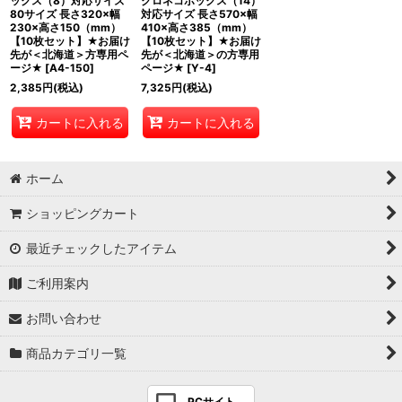
ックス（8）対応サイズ
クロネコボックス（14）
80サイズ 長さ320×幅
対応サイズ 長さ570×幅
230×高さ150（mm）
410×高さ385（mm）
【10枚セット】★お届け
【10枚セット】★お届け
先が＜北海道＞方専用ペ
先が＜北海道＞の方専用
ージ★
[
A4-150
]
ページ★
[
Y-4
]
2,385
円
(税込)
7,325
円
(税込)
カートに入れる
カートに入れる
ホーム
ショッピングカート
最近チェックしたアイテム
ご利用案内
お問い合わせ
商品カテゴリ一覧
PCサイト