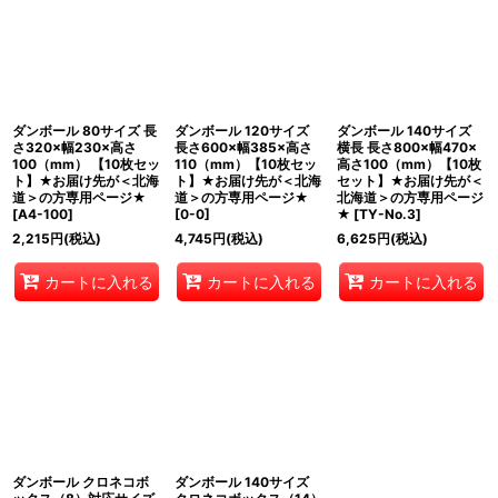
ダンボール 80サイズ 長
ダンボール 120サイズ
ダンボール 140サイズ
さ320×幅230×高さ
長さ600×幅385×高さ
横長 長さ800×幅470×
100（mm） 【10枚セッ
110（mm）【10枚セッ
高さ100（mm）【10枚
ト】★お届け先が＜北海
ト】★お届け先が＜北海
セット】★お届け先が＜
道＞の方専用ページ★
道＞の方専用ページ★
北海道＞の方専用ページ
[
A4-100
]
[
0-0
]
★
[
TY-No.3
]
2,215
円
(税込)
4,745
円
(税込)
6,625
円
(税込)
カートに入れる
カートに入れる
カートに入れる
ダンボール クロネコボ
ダンボール 140サイズ