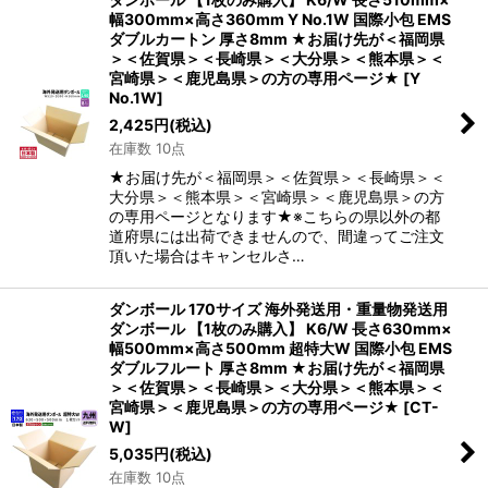
幅300mm×高さ360mm Y No.1W 国際小包 EMS
ダブルカートン 厚さ8mm ★お届け先が＜福岡県
＞＜佐賀県＞＜長崎県＞＜大分県＞＜熊本県＞＜
宮崎県＞＜鹿児島県＞の方の専用ページ★
[
Y
No.1W
]
2,425
円
(税込)
在庫数 10点
★お届け先が＜福岡県＞＜佐賀県＞＜長崎県＞＜
大分県＞＜熊本県＞＜宮崎県＞＜鹿児島県＞の方
の専用ページとなります★※こちらの県以外の都
道府県には出荷できませんので、間違ってご注文
頂いた場合はキャンセルさ…
ダンボール 170サイズ 海外発送用・重量物発送用
ダンボール 【1枚のみ購入】 K6/W 長さ630mm×
幅500mm×高さ500mm 超特大W 国際小包 EMS
ダブルフルート 厚さ8mm ★お届け先が＜福岡県
＞＜佐賀県＞＜長崎県＞＜大分県＞＜熊本県＞＜
宮崎県＞＜鹿児島県＞の方の専用ページ★
[
CT-
W
]
5,035
円
(税込)
在庫数 10点