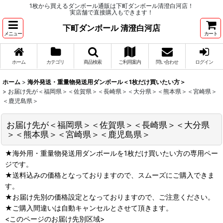
1枚から買えるダンボール通販は下町ダンボール清澄白河店！
実店舗で直接購入もできます！
下町ダンボール 清澄白河店
メニュー
カート
ホーム
カテゴリ
商品検索
ご利用案内
問い合わせ
ログイン
ホーム
>
海外発送・重量物発送用ダンボール＜1枚だけ買いたい方＞
>
お届け先が＜福岡県＞＜佐賀県＞＜長崎県＞＜大分県＞＜熊本県＞＜宮崎県＞
＜鹿児島県＞
お届け先が＜福岡県＞＜佐賀県＞＜長崎県＞＜大分県
＞＜熊本県＞＜宮崎県＞＜鹿児島県＞
★海外用・重量物発送用ダンボールを1枚だけ買いたい方の専用ペー
ジです。
★送料込みの価格となっておりますので、スムーズにご購入できま
す。
★お届け先別の価格設定となっておりますので、ご注意ください。
★ご購入間違いは自動キャンセルとさせて頂きます。
<このページのお届け先別区域>