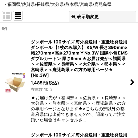
・福岡県/佐賀県/長崎県/大分県/熊本県/宮崎県/鹿児島県
表示順変更
閉じる
6
件
表示数
:
ダンボール 100サイズ 海外発送用・重量物発送用
ダンボール 【1枚のみ購入】 K5/W 長さ390mm×
並び順
:
幅270mm×高さ270mm Y No.3W 国際小包 EMS
ダブルカートン 厚さ8mm ★お届け先が＜福岡県
＞＜佐賀県＞＜長崎県＞＜大分県＞＜熊本県＞＜
絞り込む
宮崎県＞＜鹿児島県＞の方の専用ページ★
[
No.3W
]
1,485
円
(税込)
在庫数 10点
★お届け先が＜福岡県＞＜佐賀県＞＜長崎県＞＜
大分県＞＜熊本県＞＜宮崎県＞＜鹿児島県＞の方
の専用ページとなります★※こちらの県以外の都
道府県には出荷できませんので、間違ってご注文
頂いた場合はキャンセルさ…
ダンボール 100サイズ 海外発送用・重量物発送用