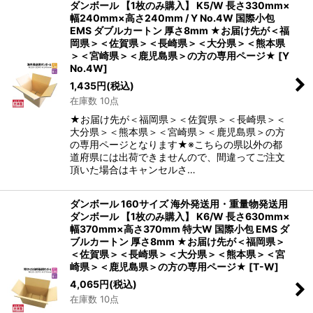
ダンボール 【1枚のみ購入】 K5/W 長さ330mm×
幅240mm×高さ240mm / Y No.4W 国際小包
EMS ダブルカートン 厚さ8mm ★お届け先が＜福
岡県＞＜佐賀県＞＜長崎県＞＜大分県＞＜熊本県
＞＜宮崎県＞＜鹿児島県＞の方の専用ページ★
[
Y
No.4W
]
1,435
円
(税込)
在庫数 10点
★お届け先が＜福岡県＞＜佐賀県＞＜長崎県＞＜
大分県＞＜熊本県＞＜宮崎県＞＜鹿児島県＞の方
の専用ページとなります★※こちらの県以外の都
道府県には出荷できませんので、間違ってご注文
頂いた場合はキャンセルさ…
ダンボール 160サイズ 海外発送用・重量物発送用
ダンボール 【1枚のみ購入】 K6/W 長さ630mm×
幅370mm×高さ370mm 特大W 国際小包 EMS ダ
ブルカートン 厚さ8mm ★お届け先が＜福岡県＞
＜佐賀県＞＜長崎県＞＜大分県＞＜熊本県＞＜宮
崎県＞＜鹿児島県＞の方の専用ページ★
[
T-W
]
4,065
円
(税込)
在庫数 10点