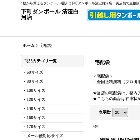
1枚から買えるダンボール通販は下町ダンボール清澄白河店！実店舗で直接
下町ダンボール 清澄白
河店
ホーム
>
宅配袋
商品カテゴリ一覧
宅配袋
60サイズ
＜宅配袋＞
80サイズ
・全国送料無料【プロ御
100サイズ
★当店の宅配袋は、都内
★こちらの商品は在庫状
120サイズ
140サイズ
表示数
:
160サイズ
170サイズ
4
件
メール便対応サイズ