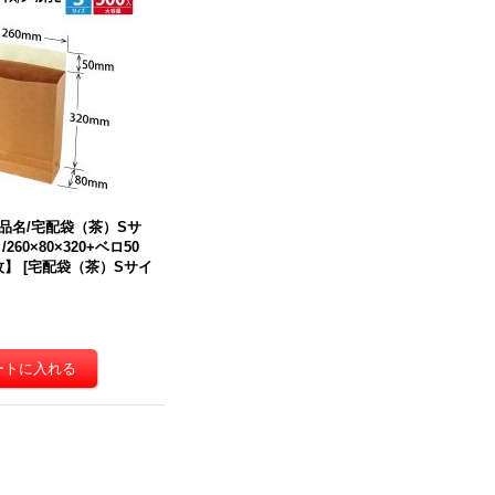
品名/宅配袋（茶）Sサ
60×80×320+ベロ50
枚】
[
宅配袋（茶）Sサイ