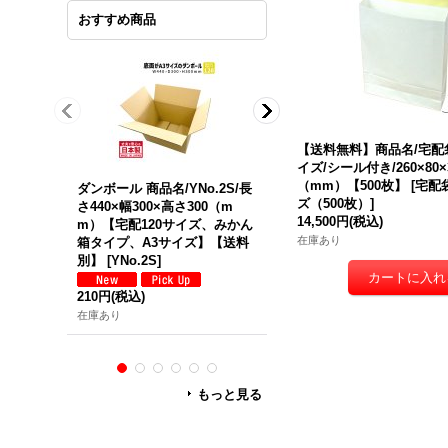
おすすめ商品
【送料無料】商品名/宅配
イズ/シール付き/260×80×
（mm）【500枚】
[
宅配
ダンボール 商品名/YNo.2S/長
ダンボール 商品名/Y No.2W/
ズ（500枚）
]
さ440×幅300×高さ300（m
長さ440mm×幅300×高さ300
14,500円
(税込)
m）【宅配120サイズ、みかん
（mm）【宅配120サイズ、
在庫あり
箱タイプ、A3サイズ】【送料
外発送用・重量物発送用、ダ
別】
[
YNo.2S
]
ブルカートン（K5/W）、厚
8mm】【送料別】
[
Y No.2W
210円
(税込)
370円
(税込)
在庫あり
在庫あり
もっと見る