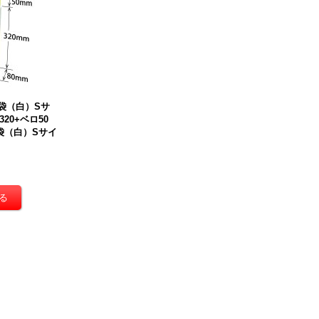
ダンボール 商品名/Y No.3W/
ダンボール 商品名/Y No.4W/
ダン
長さ390×幅270×高さ270（m
長さ330×幅240×高さ240（m
長さ
m）【宅配100サイズ、海外発
m）【宅配100サイズ、海外発
m
送用・重量物発送用、ダブル
送用・重量物発送用、ダブル
送
カートン（K5/W）、厚さ8m
カートン（K5/W）、厚さ8m
カ
袋（白）Sサ
m】【送料別】
[
Y No.3W
]
m】【送料別】
[
Y No.4W
]
m
320+ベロ50
袋（白）Sサイ
310円
(税込)
260円
(税込)
23
在庫あり
在庫あり
在
海
さ
]