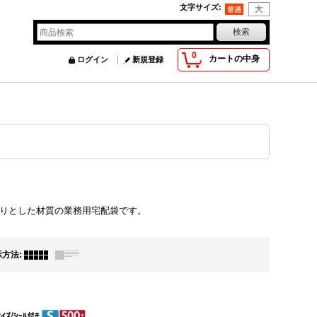
文字サイズ
:
0
カートの中身
ログイン
新規登録
りとした材質の業務用宅配袋です。
示方法
: