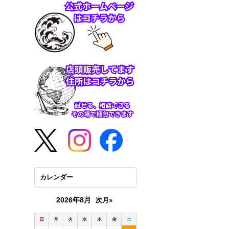
カレンダー
2026年8月
次月»
日
月
火
水
木
金
土