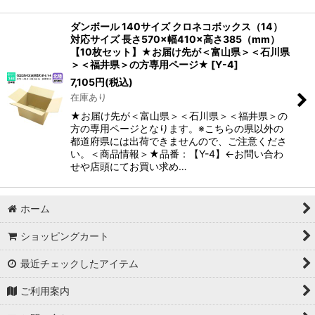
ダンボール 140サイズ クロネコボックス（14）
対応サイズ 長さ570×幅410×高さ385（mm）
【10枚セット】★お届け先が＜富山県＞＜石川県
＞＜福井県＞の方専用ページ★
[
Y-4
]
7,105
円
(税込)
在庫あり
★お届け先が＜富山県＞＜石川県＞＜福井県＞の
方の専用ページとなります。※こちらの県以外の
都道府県には出荷できませんので、ご注意くださ
い。＜商品情報＞★品番：【Y-4】←お問い合わ
せや店頭にてお買い求め…
ホーム
ショッピングカート
最近チェックしたアイテム
ご利用案内