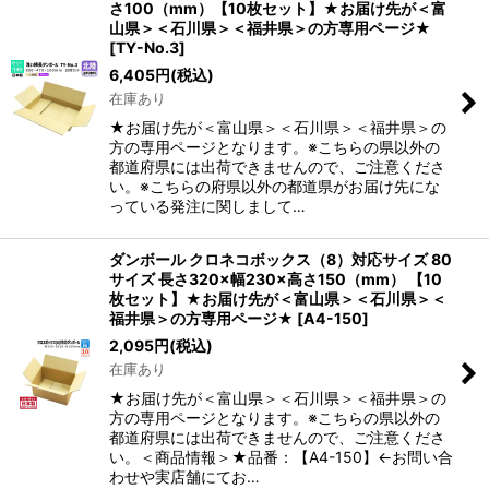
さ100（mm）【10枚セット】★お届け先が＜富
山県＞＜石川県＞＜福井県＞の方専用ページ★
[
TY-No.3
]
6,405
円
(税込)
在庫あり
★お届け先が＜富山県＞＜石川県＞＜福井県＞の
方の専用ページとなります。※こちらの県以外の
都道府県には出荷できませんので、ご注意くださ
い。※こちらの府県以外の都道県がお届け先にな
っている発注に関しまして…
ダンボール クロネコボックス（8）対応サイズ 80
サイズ 長さ320×幅230×高さ150（mm） 【10
枚セット】★お届け先が＜富山県＞＜石川県＞＜
福井県＞の方専用ページ★
[
A4-150
]
2,095
円
(税込)
在庫あり
★お届け先が＜富山県＞＜石川県＞＜福井県＞の
方の専用ページとなります。※こちらの県以外の
都道府県には出荷できませんので、ご注意くださ
い。＜商品情報＞★品番：【A4-150】←お問い合
わせや実店舗にてお…