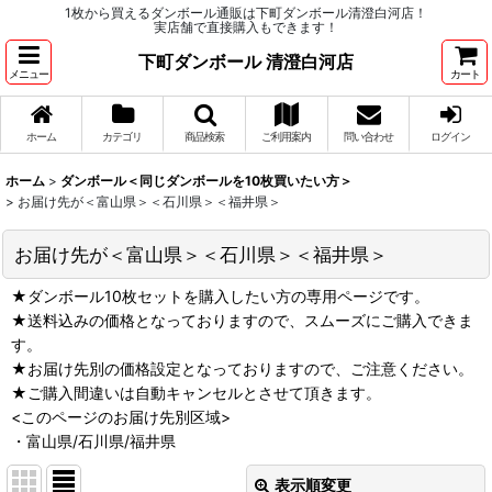
1枚から買えるダンボール通販は下町ダンボール清澄白河店！
実店舗で直接購入もできます！
下町ダンボール 清澄白河店
メニュー
カート
ホーム
カテゴリ
商品検索
ご利用案内
問い合わせ
ログイン
ホーム
>
ダンボール＜同じダンボールを10枚買いたい方＞
>
お届け先が＜富山県＞＜石川県＞＜福井県＞
お届け先が＜富山県＞＜石川県＞＜福井県＞
★ダンボール10枚セットを購入したい方の専用ページです。
★送料込みの価格となっておりますので、スムーズにご購入できま
す。
★お届け先別の価格設定となっておりますので、ご注意ください。
★ご購入間違いは自動キャンセルとさせて頂きます。
<このページのお届け先別区域>
・富山県/石川県/福井県
表示順変更
閉じる