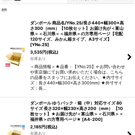
8
件
表示数
:
ダンボール 商品名/YNo.2S/長さ440×幅300×高
さ300（mm）【10枚セット】お届け先が＜富山
並び順
:
県＞＜石川県＞＜福井県＞の方専用ページ【宅配
120サイズ、みかん箱タイプ、A3サイズ】
[
YNo.2S
]
絞り込む
3,535
円
(税込)
在庫あり
＜商品情報＞★品番：【YNo.2S】←お問い合わせ
や実店舗にてお買い求めいただく場合は、こちら
の品番をスタッフにお伝えください。★内寸サイ
ズ：長さ440×幅300×高さ300(mm) ★外寸サイ
ズ：長…
ダンボール ゆうパック・箱（中）対応サイズ 80
サイズ 長さ320×幅230×高さ200（mm） 【10
枚セット】★お届け先が＜富山県＞＜石川県＞＜
福井県＞の方専用ページ★
[
A4-200
]
2,185
円
(税込)
在庫あり