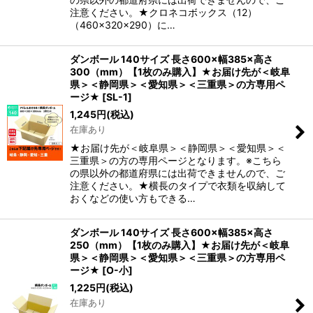
注意ください。★クロネコボックス（12）
（460×320×290）に…
ダンボール 140サイズ 長さ600×幅385×高さ
300（mm）【1枚のみ購入】★お届け先が＜岐阜
県＞＜静岡県＞＜愛知県＞＜三重県＞の方専用ペ
ージ★
[
SL-1
]
1,245
円
(税込)
在庫あり
★お届け先が＜岐阜県＞＜静岡県＞＜愛知県＞＜
三重県＞の方の専用ページとなります。※こちら
の県以外の都道府県には出荷できませんので、ご
注意ください。★横長のタイプで衣類を収納して
おくなどの使い方もできる…
ダンボール 140サイズ 長さ600×幅385×高さ
250（mm）【1枚のみ購入】★お届け先が＜岐阜
県＞＜静岡県＞＜愛知県＞＜三重県＞の方専用ペ
ージ★
[
O-小
]
1,225
円
(税込)
在庫あり