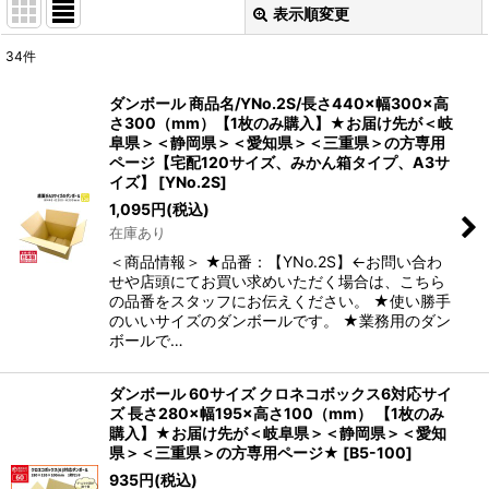
表示順変更
閉じる
34
件
表示数
:
ダンボール 商品名/YNo.2S/長さ440×幅300×高
さ300（mm）【1枚のみ購入】★お届け先が＜岐
並び順
:
阜県＞＜静岡県＞＜愛知県＞＜三重県＞の方専用
ページ【宅配120サイズ、みかん箱タイプ、A3サ
イズ】
[
YNo.2S
]
絞り込む
1,095
円
(税込)
在庫あり
＜商品情報＞ ★品番：【YNo.2S】←お問い合わ
せや店頭にてお買い求めいただく場合は、こちら
の品番をスタッフにお伝えください。 ★使い勝手
のいいサイズのダンボールです。 ★業務用のダン
ボールで…
ダンボール 60サイズ クロネコボックス6対応サイ
ズ 長さ280×幅195×高さ100（mm） 【1枚のみ
購入】★お届け先が＜岐阜県＞＜静岡県＞＜愛知
県＞＜三重県＞の方専用ページ★
[
B5-100
]
935
円
(税込)