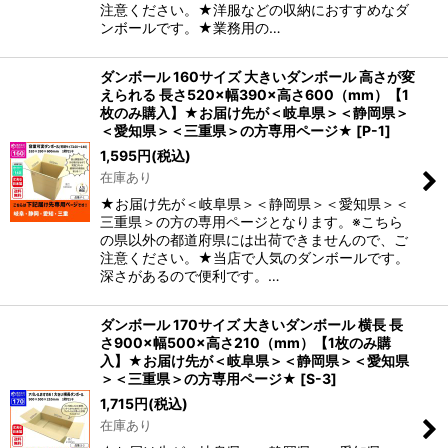
注意ください。★洋服などの収納におすすめなダ
ンボールです。★業務用の…
ダンボール 160サイズ 大きいダンボール 高さが変
えられる 長さ520×幅390×高さ600（mm）【1
枚のみ購入】★お届け先が＜岐阜県＞＜静岡県＞
＜愛知県＞＜三重県＞の方専用ページ★
[
P-1
]
1,595
円
(税込)
在庫あり
★お届け先が＜岐阜県＞＜静岡県＞＜愛知県＞＜
三重県＞の方の専用ページとなります。※こちら
の県以外の都道府県には出荷できませんので、ご
注意ください。★当店で人気のダンボールです。
深さがあるので便利です。…
ダンボール 170サイズ 大きいダンボール 横長 長
さ900×幅500×高さ210（mm）【1枚のみ購
入】★お届け先が＜岐阜県＞＜静岡県＞＜愛知県
＞＜三重県＞の方専用ページ★
[
S-3
]
1,715
円
(税込)
在庫あり