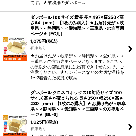
です。★業務用のダンボー…
ダンボール 100サイズ 横長 長さ497×幅350×高
さ64（mm） 【1枚のみ購入】★お届け先が＜岐
阜県＞＜静岡県＞＜愛知県＞＜三重県＞の方専用
ページ★
[
EC用
]
1,075
円
(税込)
在庫あり
★お届け先が＜岐阜県＞＜静岡県＞＜愛知県＞＜
三重県＞の方の専用ページとなります。※こちら
の県以外の都道府県には出荷できませんので、ご
注意ください。★ワンピースなどの大切な洋服を
1〜2着畳んだ状態で収納…
ダンボール クロネコボックス10対応サイズ 100
サイズ 高さが変えられる 長さ350×幅250×高さ
230（mm）【1枚のみ購入】★お届け先が＜岐阜
県＞＜静岡県＞＜愛知県＞＜三重県＞の方専用ペ
ージ★
[
BL-6
]
1,025
円
(税込)
在庫あり