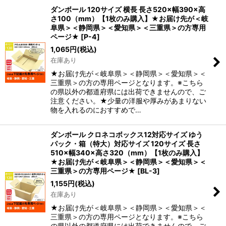
ダンボール 120サイズ 横長 長さ520×幅390×高
さ100（mm）【1枚のみ購入】★お届け先が＜岐
阜県＞＜静岡県＞＜愛知県＞＜三重県＞の方専用
ページ★
[
P-4
]
1,065
円
(税込)
在庫あり
★お届け先が＜岐阜県＞＜静岡県＞＜愛知県＞＜
三重県＞の方の専用ページとなります。※こちら
の県以外の都道府県には出荷できませんので、ご
注意ください。★少量の洋服や厚みがあまりない
物を入れるのにおすすめで…
ダンボール クロネコボックス12対応サイズ ゆう
パック・箱（特大）対応サイズ 120サイズ 長さ
510×幅340×高さ320（mm）【1枚のみ購入】
★お届け先が＜岐阜県＞＜静岡県＞＜愛知県＞＜
三重県＞の方専用ページ★
[
BL-3
]
1,155
円
(税込)
在庫あり
★お届け先が＜岐阜県＞＜静岡県＞＜愛知県＞＜
三重県＞の方の専用ページとなります。※こちら
の県以外の都道府県には出荷できませんので、ご