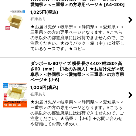
愛知県＞＜三重県＞の方専用ページ★
[
A4-200
]
1,025
円
(税込)
在庫あり
★お届け先が＜岐阜県＞＜静岡県＞＜愛知県＞＜
三重県＞の方の専用ページとなります。※こちら
の県以外の都道府県には出荷できませんので、ご
注意ください。★ゆうパック・箱（中）に対応し
ているケースです。★コピ…
ダンボール 80サイズ 横長 長さ440×幅280×高
さ60（mm） 【1枚のみ購入】★お届け先が＜岐
阜県＞＜静岡県＞＜愛知県＞＜三重県＞の方専用
ページ★
[
J-6
]
1,005
円
(税込)
在庫あり
★お届け先が＜岐阜県＞＜静岡県＞＜愛知県＞＜
三重県＞の方の専用ページとなります。※こちら
の県以外の都道府県には出荷できませんので、ご
注意ください。★品番：【J-6】←お問い合わせ
や店頭にてお買い求めい…