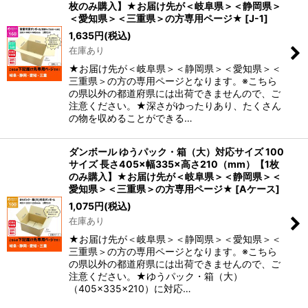
枚のみ購入】★お届け先が＜岐阜県＞＜静岡県＞
＜愛知県＞＜三重県＞の方専用ページ★
[
J-1
]
1,635
円
(税込)
在庫あり
★お届け先が＜岐阜県＞＜静岡県＞＜愛知県＞＜
三重県＞の方の専用ページとなります。※こちら
の県以外の都道府県には出荷できませんので、ご
注意ください。★深さがゆったりあり、たくさん
の物を収めることができる…
ダンボール ゆうパック・箱（大）対応サイズ 100
サイズ 長さ405×幅335×高さ210（mm）【1枚
のみ購入】★お届け先が＜岐阜県＞＜静岡県＞＜
愛知県＞＜三重県＞の方専用ページ★
[
Aケース
]
1,075
円
(税込)
在庫あり
★お届け先が＜岐阜県＞＜静岡県＞＜愛知県＞＜
三重県＞の方の専用ページとなります。※こちら
の県以外の都道府県には出荷できませんので、ご
注意ください。★ゆうパック・箱（大）
（405×335×210）に対応…