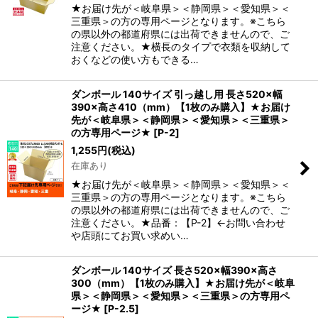
★お届け先が＜岐阜県＞＜静岡県＞＜愛知県＞＜
三重県＞の方の専用ページとなります。※こちら
の県以外の都道府県には出荷できませんので、ご
注意ください。★横長のタイプで衣類を収納して
おくなどの使い方もできる…
ダンボール 140サイズ 引っ越し用 長さ520×幅
390×高さ410（mm）【1枚のみ購入】★お届け
先が＜岐阜県＞＜静岡県＞＜愛知県＞＜三重県＞
の方専用ページ★
[
P-2
]
1,255
円
(税込)
在庫あり
★お届け先が＜岐阜県＞＜静岡県＞＜愛知県＞＜
三重県＞の方の専用ページとなります。※こちら
の県以外の都道府県には出荷できませんので、ご
注意ください。★品番：【P-2】←お問い合わせ
や店頭にてお買い求めい…
ダンボール 140サイズ 長さ520×幅390×高さ
300（mm）【1枚のみ購入】★お届け先が＜岐阜
県＞＜静岡県＞＜愛知県＞＜三重県＞の方専用ペ
ージ★
[
P-2.5
]