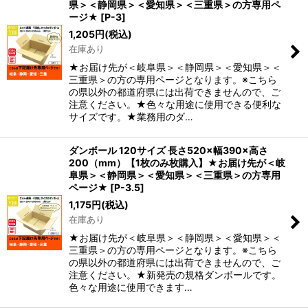
県＞＜静岡県＞＜愛知県＞＜三重県＞の方専用ペ
ージ★
[
P-3
]
1,205
円
(税込)
在庫あり
★お届け先が＜岐阜県＞＜静岡県＞＜愛知県＞＜
三重県＞の方の専用ページとなります。※こちら
の県以外の都道府県には出荷できませんので、ご
注意ください。★色々な用途に使用できる便利な
サイズです。★業務用のダ…
ダンボール 120サイズ 長さ520×幅390×高さ
200（mm）【1枚のみ枚購入】★お届け先が＜岐
阜県＞＜静岡県＞＜愛知県＞＜三重県＞の方専用
ページ★
[
P-3.5
]
1,175
円
(税込)
在庫あり
★お届け先が＜岐阜県＞＜静岡県＞＜愛知県＞＜
三重県＞の方の専用ページとなります。※こちら
の県以外の都道府県には出荷できませんので、ご
注意ください。★新発売の規格ダンボールです。
色々な用途に使用できます…