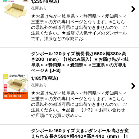
1,235
円
(税込)
在庫あり
★お届け先が＜岐阜県＞＜静岡県＞＜愛知県＞＜
三重県＞の方の専用ページとなります。※こちら
の県以外の都道府県には出荷できませんので、ご
注意ください。★当店で人気サイズのダンボール
です。洋服などの収納にお…
ダンボール 120サイズ 横長 長さ560×幅380×高
さ200（mm）【1枚のみ購入】★お届け先が＜岐
阜県＞＜静岡県＞＜愛知県＞＜三重県＞の方専用
ページ★
[
J-3
]
1,185
円
(税込)
在庫あり
★お届け先が＜岐阜県＞＜静岡県＞＜愛知県＞＜
三重県＞の方の専用ページとなります。※こちら
の県以外の都道府県には出荷できませんので、ご
注意ください。★品番：【J-3】←お問い合わせ
や店頭にてお買い求めい…
ダンボール 160サイズ 大きいダンボール 高さが変
えられる 長さ590×幅440×高さ440（mm）【1