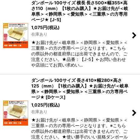
ダンボール 100サイズ 横長 長さ500×幅355×高
さ110（mm）【1枚のみ購入】★お届け先が＜岐
阜県＞＜静岡県＞＜愛知県＞＜三重県＞の方専用
ページ★
[
J-5
]
1,075
円
(税込)
在庫あり
★お届け先が＜岐阜県＞＜静岡県＞＜愛知県＞＜
三重県＞の方の専用ページとなります。※こちら
の県以外の都道府県には出荷できませんので、ご
注意ください。★品番：【J-5】←お問い合わせ
や店頭にてお買い求めい…
ダンボール 100サイズ 長さ410×幅280×高さ
125（mm）【1枚のみ購入】★お届け先が＜岐阜
県＞＜静岡県＞＜愛知県＞＜三重県＞の方専用ペ
ージ★
[
Dケース
]
1,025
円
(税込)
在庫あり
★お届け先が＜岐阜県＞＜静岡県＞＜愛知県＞＜
三重県＞の方の専用ページとなります。※こちら
の県以外の都道府県には出荷できませんので、ご
注意ください。★使い勝手のいい規格ダンボール