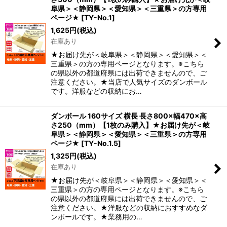
阜県＞＜静岡県＞＜愛知県＞＜三重県＞の方専用
ページ★
[
TY-No.1
]
1,625
円
(税込)
在庫あり
★お届け先が＜岐阜県＞＜静岡県＞＜愛知県＞＜
三重県＞の方の専用ページとなります。※こちら
の県以外の都道府県には出荷できませんので、ご
注意ください。★当店で人気サイズのダンボール
です。洋服などの収納にお…
ダンボール 160サイズ 横長 長さ800×幅470×高
さ250（mm）【1枚のみ購入】★お届け先が＜岐
阜県＞＜静岡県＞＜愛知県＞＜三重県＞の方専用
ページ★
[
TY-No.1.5
]
1,325
円
(税込)
在庫あり
★お届け先が＜岐阜県＞＜静岡県＞＜愛知県＞＜
三重県＞の方の専用ページとなります。※こちら
の県以外の都道府県には出荷できませんので、ご
注意ください。★洋服などの収納におすすめなダ
ンボールです。★業務用の…