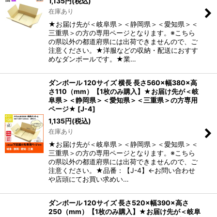
1,135
円
(税込)
在庫あり
★お届け先が＜岐阜県＞＜静岡県＞＜愛知県＞＜
三重県＞の方の専用ページとなります。※こちら
の県以外の都道府県には出荷できませんので、ご
注意ください。★洋服などの収納・配送におすす
めなダンボールです。★業…
ダンボール 120サイズ 横長 長さ560×幅380×高
さ110（mm）【1枚のみ購入】★お届け先が＜岐
阜県＞＜静岡県＞＜愛知県＞＜三重県＞の方専用
ページ★
[
J-4
]
1,135
円
(税込)
在庫あり
★お届け先が＜岐阜県＞＜静岡県＞＜愛知県＞＜
三重県＞の方の専用ページとなります。※こちら
の県以外の都道府県には出荷できませんので、ご
注意ください。★品番：【J-4】←お問い合わせ
や店頭にてお買い求めい…
ダンボール 120サイズ 長さ520×幅390×高さ
250（mm）【1枚のみ購入】★お届け先が＜岐阜