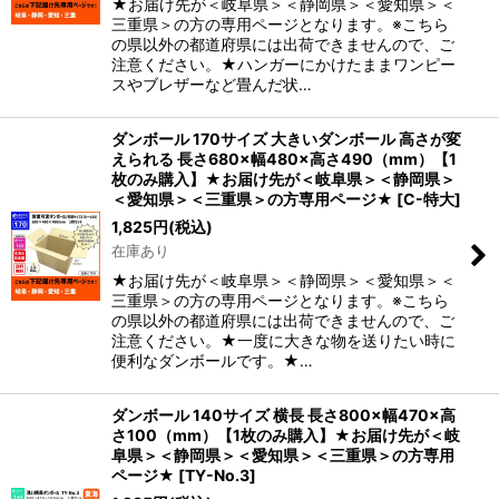
★お届け先が＜岐阜県＞＜静岡県＞＜愛知県＞＜
三重県＞の方の専用ページとなります。※こちら
の県以外の都道府県には出荷できませんので、ご
注意ください。★ハンガーにかけたままワンピー
スやブレザーなど畳んだ状…
ダンボール 170サイズ 大きいダンボール 高さが変
えられる 長さ680×幅480×高さ490（mm）【1
枚のみ購入】★お届け先が＜岐阜県＞＜静岡県＞
＜愛知県＞＜三重県＞の方専用ページ★
[
C-特大
]
1,825
円
(税込)
在庫あり
★お届け先が＜岐阜県＞＜静岡県＞＜愛知県＞＜
三重県＞の方の専用ページとなります。※こちら
の県以外の都道府県には出荷できませんので、ご
注意ください。★一度に大きな物を送りたい時に
便利なダンボールです。★…
ダンボール 140サイズ 横長 長さ800×幅470×高
さ100（mm）【1枚のみ購入】★お届け先が＜岐
阜県＞＜静岡県＞＜愛知県＞＜三重県＞の方専用
ページ★
[
TY-No.3
]