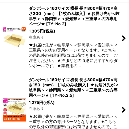
ダンボール 160サイズ 横長 長さ800×幅470×高
さ200（mm）【1枚のみ購入】★お届け先が＜岐
阜県＞＜静岡県＞＜愛知県＞＜三重県＞の方専用
ページ★
[
TY-No.2
]
1,305
円
(税込)
在庫あり
★お届け先が＜岐阜県＞＜静岡県＞＜愛知県＞＜
三重県＞の方の専用ページとなります。※こちら
の県以外の都道府県には出荷できませんので、ご
注意ください。★洋服などの収納におすすめなダ
ンボールです。★業務用の…
ダンボール 160サイズ 横長 長さ800×幅470×高
さ150（mm）【1枚のみ枚購入】★お届け先が＜
岐阜県＞＜静岡県＞＜愛知県＞＜三重県＞の方専
用ページ★
[
TY-No.2.5
]
1,275
円
(税込)
在庫あり
★お届け先が＜岐阜県＞＜静岡県＞＜愛知県＞＜
三重県＞の方の専用ページとなります。※こちら
の県以外の都道府県には出荷できませんので、ご