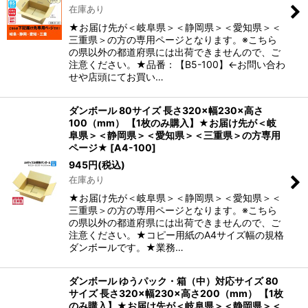
在庫あり
★お届け先が＜岐阜県＞＜静岡県＞＜愛知県＞＜
三重県＞の方の専用ページとなります。※こちら
の県以外の都道府県には出荷できませんので、ご
注意ください。★品番：【B5-100】←お問い合わ
せや店頭にてお買い…
ダンボール 80サイズ 長さ320×幅230×高さ
100（mm） 【1枚のみ購入】★お届け先が＜岐
阜県＞＜静岡県＞＜愛知県＞＜三重県＞の方専用
ページ★
[
A4-100
]
945
円
(税込)
在庫あり
★お届け先が＜岐阜県＞＜静岡県＞＜愛知県＞＜
三重県＞の方の専用ページとなります。※こちら
の県以外の都道府県には出荷できませんので、ご
注意ください。★コピー用紙のA4サイズ幅の規格
ダンボールです。★業務…
ダンボール ゆうパック・箱（中）対応サイズ 80
サイズ 長さ320×幅230×高さ200（mm） 【1枚
のみ購入】★お届け先が＜岐阜県＞＜静岡県＞＜