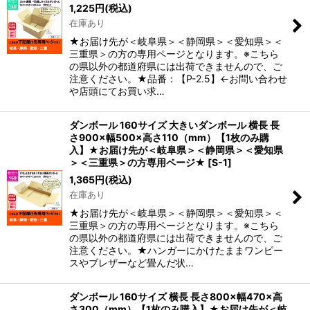
1,225
円
(税込)
在庫あり
★お届け先が＜岐阜県＞＜静岡県＞＜愛知県＞＜
三重県＞の方の専用ページとなります。※こちら
の県以外の都道府県には出荷できませんので、ご
注意ください。★品番：【P-2.5】←お問い合わせ
や店頭にてお買い求…
ダンボール 160サイズ 大きいダンボール 横長 長
さ900×幅500×高さ110（mm）【1枚のみ購
入】★お届け先が＜岐阜県＞＜静岡県＞＜愛知県
＞＜三重県＞の方専用ページ★
[
S-1
]
1,365
円
(税込)
在庫あり
★お届け先が＜岐阜県＞＜静岡県＞＜愛知県＞＜
三重県＞の方の専用ページとなります。※こちら
の県以外の都道府県には出荷できませんので、ご
注意ください。★ハンガーにかけたままワンピー
スやブレザーなど畳んだ状…
ダンボール 160サイズ 横長 長さ800×幅470×高
さ300（mm）【1枚のみ購入】★お届け先が＜岐