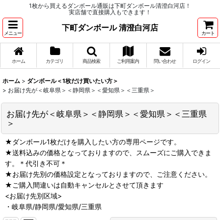
1枚から買えるダンボール通販は下町ダンボール清澄白河店！
実店舗で直接購入もできます！
下町ダンボール 清澄白河店
メニュー
カート
ホーム
カテゴリ
商品検索
ご利用案内
問い合わせ
ログイン
ホーム
>
ダンボール＜1枚だけ買いたい方＞
>
お届け先が＜岐阜県＞＜静岡県＞＜愛知県＞＜三重県＞
お届け先が＜岐阜県＞＜静岡県＞＜愛知県＞＜三重県
＞
★ダンボール1枚だけを購入したい方の専用ページです。
★送料込みの価格となっておりますので、スムーズにご購入できま
す。＊代引き不可＊
★お届け先別の価格設定となっておりますので、ご注意ください。
★ご購入間違いは自動キャンセルとさせて頂きます
<お届け先別区域>
・岐阜県/静岡県/愛知県/三重県