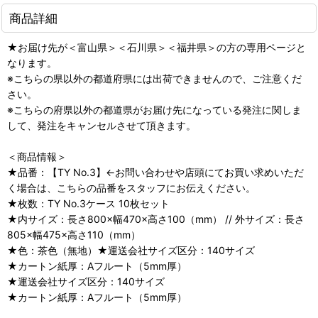
商品詳細
★お届け先が＜富山県＞＜石川県＞＜福井県＞の方の専用ページと
なります。
※こちらの県以外の都道府県には出荷できませんので、ご注意くだ
さい。
※こちらの府県以外の都道県がお届け先になっている発注に関しま
して、発注をキャンセルさせて頂きます。
＜商品情報＞
★品番：【TY No.3】←お問い合わせや店頭にてお買い求めいただ
く場合は、こちらの品番をスタッフにお伝えください。
★枚数：TY No.3ケース 10枚セット
★内サイズ：長さ800×幅470×高さ100（mm） // 外サイズ：長さ
805×幅475×高さ110（mm）
★色：茶色（無地）★運送会社サイズ区分：140サイズ
★カートン紙厚：Aフルート（5mm厚）
★運送会社サイズ区分：140サイズ
★カートン紙厚：Aフルート（5mm厚）