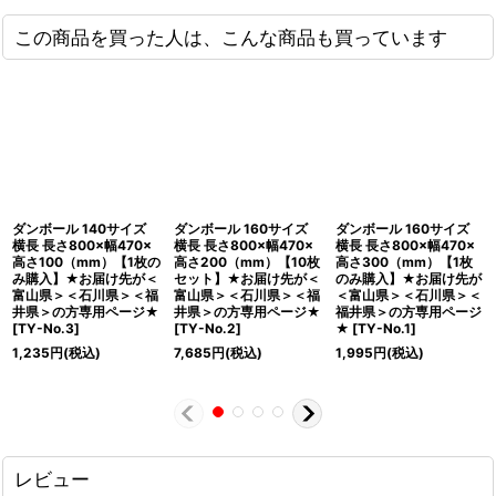
この商品を買った人は、こんな商品も買っています
ダンボール 140サイズ
ダンボール 160サイズ
ダンボール 160サイズ
横長 長さ800×幅470×
横長 長さ800×幅470×
横長 長さ800×幅470×
高さ100（mm）【1枚の
高さ200（mm）【10枚
高さ300（mm）【1枚
み購入】★お届け先が＜
セット】★お届け先が＜
のみ購入】★お届け先が
富山県＞＜石川県＞＜福
富山県＞＜石川県＞＜福
＜富山県＞＜石川県＞＜
井県＞の方専用ページ★
井県＞の方専用ページ★
福井県＞の方専用ページ
[
TY-No.3
]
[
TY-No.2
]
★
[
TY-No.1
]
1,235
円
(税込)
7,685
円
(税込)
1,995
円
(税込)
レビュー