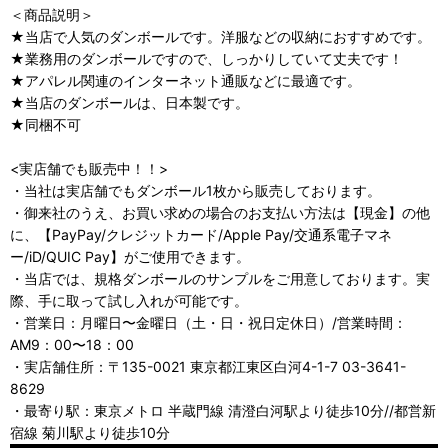
＜商品説明＞
★当店で人気のダンボールです。洋服などの収納におすすめです。
★業務用のダンボールですので、しっかりしていて丈夫です！
★アパレル関連のインターネット通販などに最適です。
★当店のダンボールは、日本製です。
★同梱不可
<実店舗でも販売中！！>
・当社は実店舗でもダンボール1枚から販売しております。
・御来社のうえ、お買い求めの場合のお支払い方法は【現金】の他
に、【PayPay/クレジットカード/Apple Pay/交通系電子マネ
ー/iD/QUIC Pay】がご使用できます。
・当店では、規格ダンボールのサンプルをご用意しております。実
際、手に取って試し入れが可能です。
・営業日：月曜日〜金曜日（土・日・祝日定休日）/営業時間：
AM9：00〜18：00
・実店舗住所：〒135-0021 東京都江東区白河4-1-7 03-3641-
8629
・最寄り駅：東京メトロ 半蔵門線 清澄白河駅より徒歩10分//都営新
宿線 菊川駅より徒歩10分