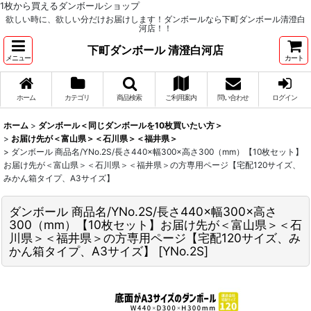
1枚から買えるダンボールショップ
欲しい時に、欲しい分だけお届けします！ダンボールなら下町ダンボール清澄白
河店！！
下町ダンボール 清澄白河店
メニュー
カート
ホーム
カテゴリ
商品検索
ご利用案内
問い合わせ
ログイン
ホーム
>
ダンボール＜同じダンボールを10枚買いたい方＞
>
お届け先が＜富山県＞＜石川県＞＜福井県＞
>
ダンボール 商品名/YNo.2S/長さ440×幅300×高さ300（mm）【10枚セット】
お届け先が＜富山県＞＜石川県＞＜福井県＞の方専用ページ【宅配120サイズ、
みかん箱タイプ、A3サイズ】
ダンボール 商品名/YNo.2S/長さ440×幅300×高さ
300（mm）【10枚セット】お届け先が＜富山県＞＜石
川県＞＜福井県＞の方専用ページ【宅配120サイズ、み
かん箱タイプ、A3サイズ】
[
YNo.2S
]