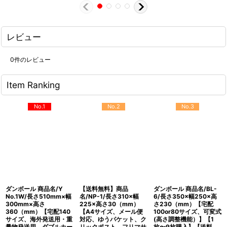
レビュー
0
件のレビュー
Item Ranking
No.1
No.2
No.3
ダンボール 商品名/Y
【送料無料】商品
ダンボール 商品名/BL-
No.1W/長さ510mm×幅
名/NP-1/長さ310×幅
6/長さ350×幅250×高
300mm×高さ
225×高さ30（mm）
さ230（mm）【宅配
360（mm）【宅配140
【A4サイズ、メール便
100or80サイズ、可変式
サイズ、海外発送用・重
対応、ゆうパケット、ク
(高さ調整機能）】【1
量物発送用、ダブルカー
リックポスト、フリマサ
枚〜9枚購入】【送料