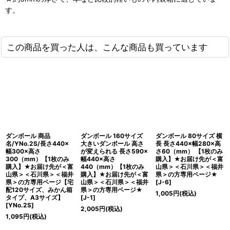
す。
この商品を買った人は、こんな商品も買っています
ダンボール 商品
ダンボール 160サイズ
ダンボール 80サイズ 横
名/YNo.2S/長さ440×
大きいダンボール 高さ
長 長さ440×幅280×高
幅300×高さ
が変えられる 長さ590×
さ60（mm） 【1枚のみ
300（mm）【1枚のみ
幅440×高さ
購入】★お届け先が＜富
購入】★お届け先が＜富
440（mm）【1枚のみ
山県＞＜石川県＞＜福井
山県＞＜石川県＞＜福井
購入】★お届け先が＜富
県＞の方専用ページ★
県＞の方専用ページ【宅
山県＞＜石川県＞＜福井
[
J-6
]
配120サイズ、みかん箱
県＞の方専用ページ★
1,005
円
(税込)
タイプ、A3サイズ】
[
J-1
]
[
YNo.2S
]
2,005
円
(税込)
1,095
円
(税込)