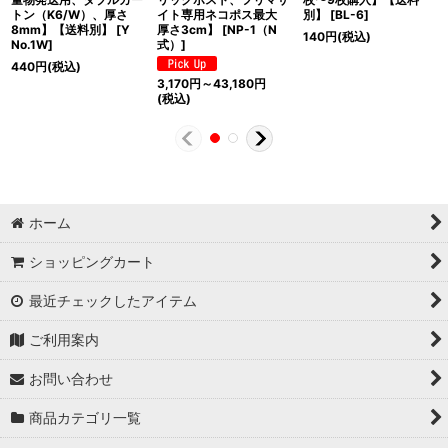
トン（K6/W）、厚さ
イト専用ネコポス最大
別】
[
BL-6
]
8mm】【送料別】
[
Y
厚さ3cm】
[
NP-1（N
140
円
(税込)
No.1W
]
式）
]
440
円
(税込)
3,170
円
～43,180
円
(税込)
ホーム
ショッピングカート
最近チェックしたアイテム
ご利用案内
お問い合わせ
商品カテゴリ一覧