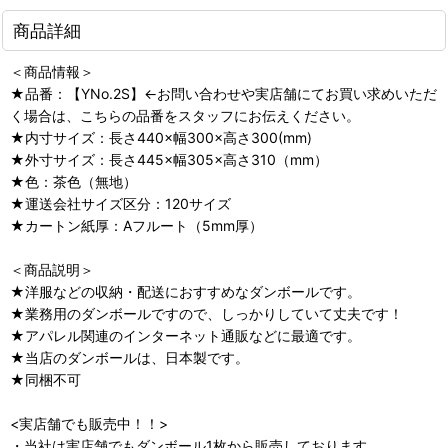
商品詳細
＜商品情報＞
★品番：【YNo.2S】←お問い合わせや実店舗にてお買い求めいただ
く場合は、こちらの品番をスタッフにお伝えください。
★内寸サイズ：長さ440×幅300×高さ300(mm)
★外寸サイズ：長さ445×幅305×高さ310（mm）
★色：茶色（無地）
★運送会社サイズ区分：120サイズ
★カートン紙厚：Aフルート（5mm厚）
＜商品説明＞
★洋服などの収納・配送におすすめなダンボールです。
★業務用のダンボールですので、しっかりしていて丈夫です！
★アパレル関連のインターネット通販などに最適です。
★当店のダンボールは、日本製です。
★同梱不可
<実店舗でも販売中！！>
・当社は実店舗でもダンボール1枚から販売しております。