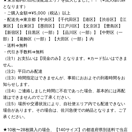
となります）
・ご購入金額⇒¥5,000（税込）以上
・配送先⇒東京都【中央区】【千代田区】【港区】【渋谷区】【江
東区】【台東区】【墨田区】【江戸川区】【文京区】【豊島区】
【新宿区】【目黒区（一部）】【品川区（一部）】【中野区（一
部）】【葛飾区（一部）】【大田区（一部）】内
・送料⇒無料
・代引き手数料⇒無料
（注1）お支払いは【現金のみ】となります。※カード払いはできま
せん。
（注2）平日のみ配達
（注3）時間指定はできませんが、事前におおよその到着時間をお
知らせします。
（注4）ご連絡しました時間に不在であった場合、基本的には再配
達はできませんのでご了承ください。
（注5）場所や交通状況により、自社便エリア内でも配達できない
場合があります。その場合は、佐川急便での納品となります。ご了
承ください。
★10枚〜28枚購入の場合、【140サイズ】の都道府県別送料で当店