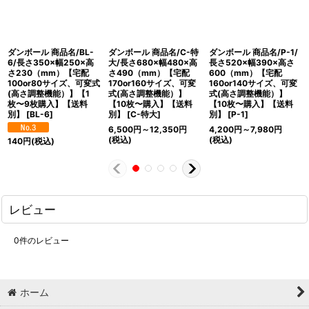
ダンボール 商品名/BL-
ダンボール 商品名/C-特
ダンボール 商品名/P-1/
6/長さ350×幅250×高
大/長さ680×幅480×高
長さ520×幅390×高さ
さ230（mm）【宅配
さ490（mm）【宅配
600（mm）【宅配
100or80サイズ、可変式
170or160サイズ、可変
160or140サイズ、可変
(高さ調整機能）】【1
式(高さ調整機能）】
式(高さ調整機能）】
枚〜9枚購入】【送料
【10枚〜購入】【送料
【10枚〜購入】【送料
別】
[
BL-6
]
別】
[
C-特大
]
別】
[
P-1
]
6,500
円
～12,350
円
4,200
円
～7,980
円
(税込)
(税込)
140
円
(税込)
レビュー
0
件のレビュー
ホーム