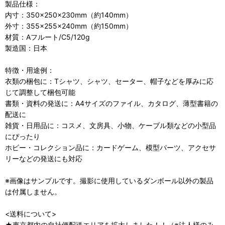
製品仕様：
内寸：350×250×230mm（約140mm）
外寸：355×255×240mm（約150mm）
材質：Aフルート/C5/120g
製造国：日本
特徴・用途例：
衣類の梱包に：Tシャツ、シャツ、セーター、帽子などを厚みに応
じて調整して梱包可能
書類・資料の発送に：A4サイズのファイル、カタログ、薄型書籍の
配送に
雑貨・日用品に：コスメ、文房具、小物、ケーブル類などの小型品
にぴったり
ホビー・コレクション品に：カードゲーム、模型パーツ、アクセサ
リーなどの発送にも対応
※画像はサンプルです。撮影に使用しているダンボール以外の製品
は付属しません。
<送料について>
★東京都内の自社便配送エリアを拡大しました！！（※法人様のみ