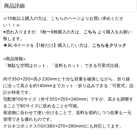
商品詳細
≪10枚以上購入の方は、こちらのページよりお買い求めくださ
い！！≫
※恐れ入りますが、1枚〜9枚購入の方は、
こちら
より購入をお願い
致します。
★BL-6ケースを【1枚だけ】購入したい方は、
こちらをクリック
<商品情報>
「無駄な空間はカット」「送料もカット」できる可変式仕様。
内寸350×250×高さ230mmと十分な容量を確保しながら、折り線
に沿って高さを約140mmまでカット・折り込みできる「可変式」設
計が特長です。
宅配便100サイズ（外寸355×255×240mm）ですが、高さを調整す
ることで80サイズに収めることが可能。
発送物に合わせて使い分けることで、送料を節約しつつ在庫も一元
管理できる優れものです。
クロネコボックス(10)(380×270×290mm)にも対応してます。