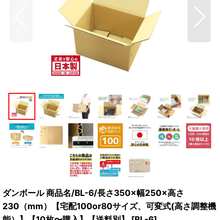
ダンボール 商品名/BL-6/長さ350×幅250×高さ
230（mm）【宅配100or80サイズ、可変式(高さ調整機
能）】【10枚〜購入】【送料別】
[
BL-6
]