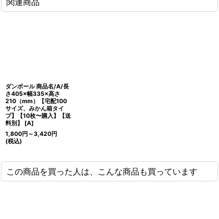
関連商品
ダンボール 商品名/A/長
さ405×幅335×高さ
210（mm）【宅配100
サイズ、みかん箱タイ
プ】【10枚〜購入】【送
料別】
[
A
]
1,800
円
～3,420
円
(税込)
この商品を買った人は、こんな商品も買っています