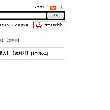
文字サイズ
:
0
カートの中身
ログイン
新規登録
〜購入】【送料別】
枚〜購入】【送料別】
[
TY-No.1
]