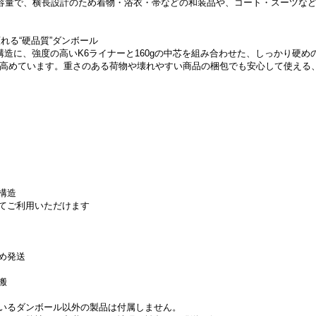
mmと大容量で、横長設計のため着物・浴衣・帯などの和装品や、コート・スーツ
頼れる“硬品質”ダンボール
造に、強度の高いK6ライナーと160gの中芯を組み合わせた、しっかり硬め
性を高めています。重さのある荷物や壊れやすい商品の梱包でも安心して使える
構造
てご利用いただけます
め発送
搬
いるダンボール以外の製品は付属しません。