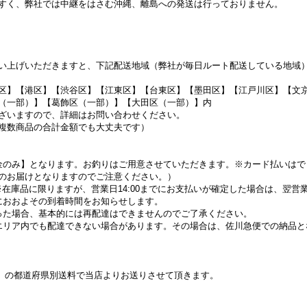
すく、弊社では中継をはさむ沖縄、離島への発送は行っておりません。
お買い上げいただきますと、下記配送地域（弊社が毎日ルート配送している地
区】【港区】【渋谷区】【江東区】【台東区】【墨田区】【江戸川区】【文
（一部）】【葛飾区（一部）】【大田区（一部）】内
ざいますので、詳細はお問い合わせください。
上（複数商品の合計金額でも大丈夫です）
金のみ】となります。お釣りはご用意させていただきます。※カード払いはで
のお届けとなりますのでご注意ください。）
00）※在庫品に限りますが、営業日14:00までにお支払いが確定した場合は、翌
におおよその到着時間をお知らせします。
った場合、基本的には再配達はできませんのでご了承ください。
エリア内でも配達できない場合があります。その場合は、佐川急便での納品と
イズ】の都道府県別送料で当店よりお送りさせて頂きます。