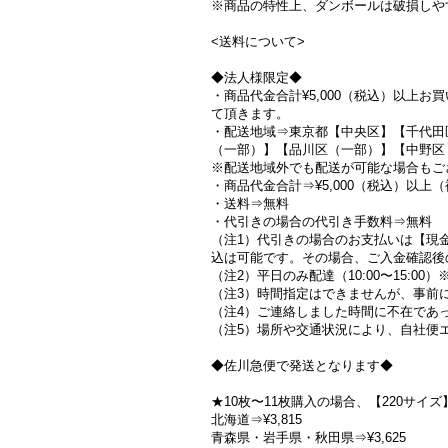
※商品の特性上、ダンボールは破損しや
<送料について>
◆法人様限定◆
・商品代金合計¥5,000（税込）以上
て頂きます。
・配送地域⇒東京都【中央区】【千代田
（一部）】【品川区（一部）】【中野区
※配送地域外でも配送が可能な場合もご
・商品代金合計⇒¥5,000（税込）以
・送料⇒無料
・代引きの場合の代引き手数料⇒無料
（注1）代引きの場合のお支払いは【現
込は可能です。その場合、ご入金確認後
（注2）平日のみ配達（10:00〜15:
（注3）時間指定はできませんが、事前
（注4）ご連絡しました時間に不在であ
（注5）場所や交通状況により、自社便
◆佐川急便で発送となります◆
★10枚〜11枚購入の場合、【220サ
北海道⇒¥3,815
青森県・岩手県・秋田県⇒¥3,625