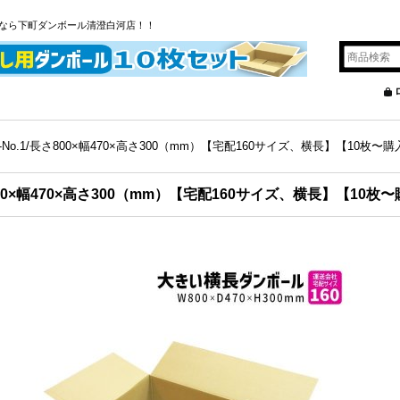
なら下町ダンボール清澄白河店！！
-No.1/長さ800×幅470×高さ300（mm）【宅配160サイズ、横長】【10枚
さ800×幅470×高さ300（mm）【宅配160サイズ、横長】【10