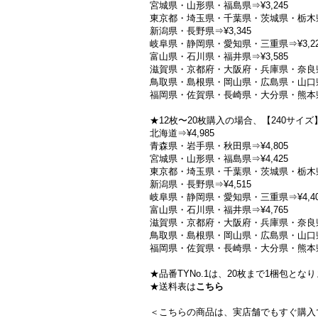
宮城県・山形県・福島県⇒¥3,245
東京都・埼玉県・千葉県・茨城県・栃木県
新潟県・長野県⇒¥3,345
岐阜県・静岡県・愛知県・三重県⇒¥3,22
富山県・石川県・福井県⇒¥3,585
滋賀県・京都府・大阪府・兵庫県・奈良県・
鳥取県・島根県・岡山県・広島県・山口県
福岡県・佐賀県・長崎県・大分県・熊本県
★12枚〜20枚購入の場合、【240サ
北海道⇒¥4,985
青森県・岩手県・秋田県⇒¥4,805
宮城県・山形県・福島県⇒¥4,425
東京都・埼玉県・千葉県・茨城県・栃木県
新潟県・長野県⇒¥4,515
岐阜県・静岡県・愛知県・三重県⇒¥4,40
富山県・石川県・福井県⇒¥4,765
滋賀県・京都府・大阪府・兵庫県・奈良県・
鳥取県・島根県・岡山県・広島県・山口県
福岡県・佐賀県・長崎県・大分県・熊本県
★品番TYNo.1は、20枚まで1梱包とな
★送料表は
こちら
＜こちらの商品は、実店舗でもすぐ購入で