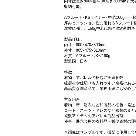
内寸は長さ800×幅470×高さ300
収納可能。
Aフルート×K6ライナー×中芯160g――
厚みとクッション性に優れるAフルート構
摩擦に強く、160g中芯は箱全体の剛
製品仕様：
内寸：800×470×300mm
外寸：805×475×310mm
材質：Aフルート/K6/160g
製造国：日本
特徴：
着物・アパレルの梱包に実績多数
緩衝材や仕切りも入れやすい余裕のある
高品質な国産品で、業務用途にも安心し
主な用途：
着物・帯・浴衣など和装品の梱包・発送
コート・スーツ・ドレスなど衣類のまと
複数アイテムのアパレル商品出荷
催事・展示会用の衣料品・販促資材の運
※画像はサンプルです。撮影に使用して