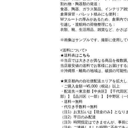
割れ物・陶器類の発送：
食器、陶器、ガラス製品、インテリア雑
倉庫保管・パレット積みにも便利：
Wフルートの厚みがあるため、倉庫内で
引越し・渡航時の荷物整理にも：
衣類、靴、生活用品、雑貨など、かさば
※画像はサンプルです。撮影に使用して
<送料について>
★送料表は
こちら
※当店では大きさが異なる商品を複数購
当店最安値の送料でお客様にお届けする
※沖縄県・離島の地域は、破損の可能性
★東京都内の自社便配送エリアを拡大し
・ご購入金額⇒¥5,000（税込）以上
・配送先⇒東京都【中央区】【千代田区
部）】【品川区（一部）】【中野区（一
・送料⇒無料
・代引き手数料⇒無料
（注1）お支払いは【現金のみ】となり
（注2）平日のみ配達
（注3）時間指定はできませんが、事前
（注4）ご連絡しました時間に不在であ