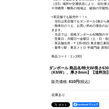
（注5）場所や交通状況により、自社便
※沖縄県・離島の地域は、破損の可能性
<実店舗でも販売中！！>
・当社は実店舗でもダンボール1枚から
・御来社のうえ、お買い求めの場合のお支払い方
きます。
・当店では、規格ダンボール42種類の
・営業日：月曜日〜金曜日（土・日・祝日定
・実店舗住所：〒135-0021 東京都江東区白河4-
・最寄り駅：東京メトロ 半蔵門線 清澄白
商品コード：1ン1001
ダンボール 商品名/特大W/長さ6
（K6/W）、厚さ8mm】【送料別
販売価格
:
610円
(税込)
在庫あり
Facebookでシェア