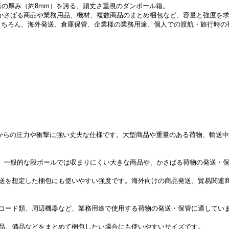
倍の厚み（約8mm）を誇る、頑丈さ重視のダンボール箱。
イズで、かさばる商品や業務用品、機材、複数商品のまとめ梱包など、容量と強度
もちろん、海外発送、倉庫保管、企業様の業務用途、個人での渡航・旅行時の
からの圧力や衝撃に強い丈夫な仕様です。大型商品や重量のある荷物、輸送
サイズで、一般的な段ボールでは収まりにくい大きな商品や、かさばる荷物の発送・
送を想定した梱包にも使いやすい強度です。海外向けの商品発送、貿易関連
コード類、周辺機器など、業務用途で使用する荷物の発送・保管に適してい
品、備品などをまとめて梱包したい場合にも使いやすいサイズです。