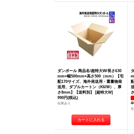
ダンボール 商品名/超特大W/長さ630
ダ
mm×幅500mm×高さ500（mm）【宅
m
配170サイズ、海外発送用・重量物発
送用、ダブルカートン（K6/W）、厚
さ8mm】【送料別】
[
超特大W
]
990円
(税込)
4
在庫あり
在