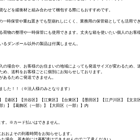
貨などを緩衝材と組み合わせて梱包する際にもおすすめです。
の一時保管や重ね置きでも型崩れしにくく、業務用の保管箱としても活用で
る荷物の整理や一時保管にも使用できます。丈夫な箱を使いたい個人のお客
いるダンボール以外の製品は付属しません。
入の場合や、お客様のお住まいの地域によっても発送サイズが変わるため、
ため、送料をお客様ごとに個別にお知らせしております。
があるためご発送できません。
ました！！（※法人様のみとなります）
】【港区】【渋谷区】【江東区】【台東区】【墨田区】【江戸川区】【文京
部）】【葛飾区（一部）】【大田区（一部）】内
ます。※カード払いはできません。
におおよその到着時間をお知らせします。
った場合、基本的には再配達はできませんのでご了承ください。