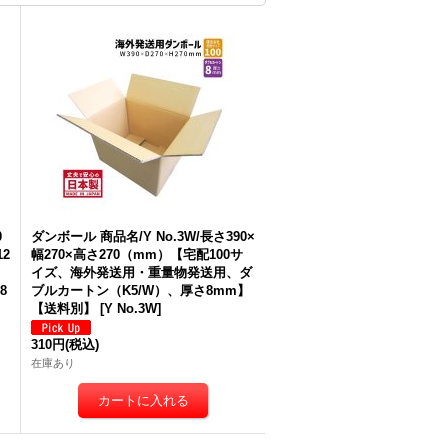
0
ダンボール 商品名/Y No.3W/長さ390×
2
幅270×高さ270（mm）【宅配100サ
イズ、海外発送用・重量物発送用、ダ
8
ブルカートン（K5/W）、厚さ8mm】
【送料別】
[
Y No.3W
]
310円
(税込)
在庫あり