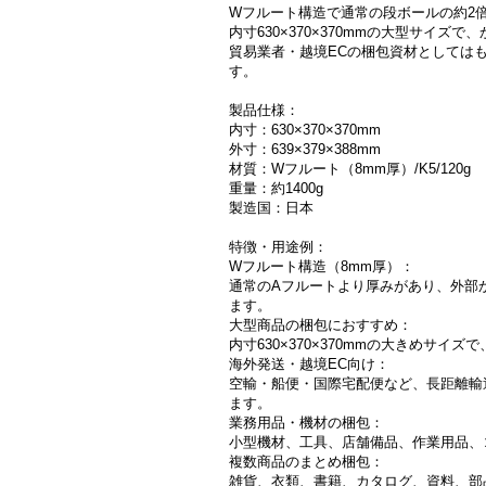
Wフルート構造で通常の段ボールの約2
内寸630×370×370mmの大型サ
貿易業者・越境ECの梱包資材としては
す。
製品仕様：
内寸：630×370×370mm
外寸：639×379×388mm
材質：Wフルート（8mm厚）/K5/120g
重量：約1400g
製造国：日本
特徴・用途例：
Wフルート構造（8mm厚）：
通常のAフルートより厚みがあり、外部
ます。
大型商品の梱包におすすめ：
内寸630×370×370mmの大きめ
海外発送・越境EC向け：
空輸・船便・国際宅配便など、長距離輸
ます。
業務用品・機材の梱包：
小型機材、工具、店舗備品、作業用品、
複数商品のまとめ梱包：
雑貨、衣類、書籍、カタログ、資料、部