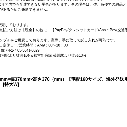
エリア内でも配達できない場合があります。その場合は、佐川急便での納品と
があるためご発送できません。
販売しております。
法は【現金】の他に、【PayPay/クレジットカード/Apple Pay/交通系電
サンプルをご用意しております。実際、手に取って試し入れが可能です。
休日）/営業時間：AM9：00〜18：00
1-7 03-3641-8629
河駅より徒歩10分//都営新宿線 菊川駅より徒歩10分
30mm×幅370mm×高さ370（mm）【宅配160サイズ、海外
】
[
特大W
]