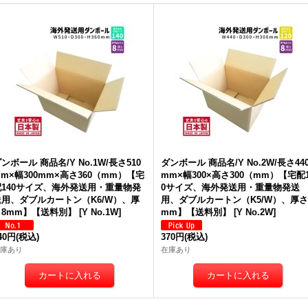
ンボール 商品名/Y No.1W/長さ510
ダンボール 商品名/Y No.2W/長さ44
m×幅300mm×高さ360（mm）【宅
mm×幅300×高さ300（mm）【宅配1
配140サイズ、海外発送用・重量物発
0サイズ、海外発送用・重量物発送
送用、ダブルカートン（K6/W）、厚
用、ダブルカートン（K5/W）、厚さ
さ8mm】【送料別】
[
Y No.1W
]
mm】【送料別】
[
Y No.2W
]
40円
(税込)
370円
(税込)
庫あり
在庫あり