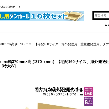
ル清澄白河店！！
幅370mm×高さ370（mm）【宅配160サイズ、海外発送用・重量物発送用、ダ
0mm×幅370mm×高さ370（mm）【宅配160サイズ、海外
】
[
特大W
]