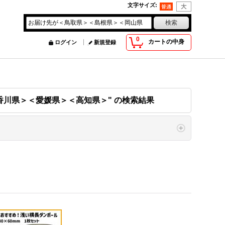
文字サイズ
:
0
カートの中身
ログイン
新規登録
香川県＞＜愛媛県＞＜高知県＞"
の
検索結果