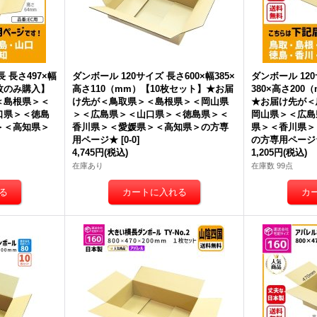
 長さ497×幅
ダンボール 120サイズ 長さ600×幅385×
ダンボール 120
1枚のみ購入】
高さ110（mm）【10枚セット】★
お届
380×高さ20
＜島根県＞＜
け先が＜鳥取県＞＜島根県＞＜岡山県
★
お届け先が＜
口県＞＜徳島
＞＜広島県＞＜山口県＞＜徳島県＞＜
岡山県＞＜広島
＞＜高知県＞
香川県＞＜愛媛県＞＜高知県＞
の方専
県＞＜香川県＞
用ページ★
[
0-0
]
の方専用ページ
4,745円
(税込)
1,205円
(税込)
在庫あり
在庫数 99点