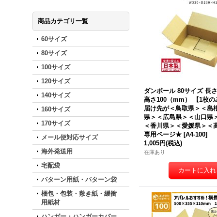
商品カテゴリ一覧
60サイズ
80サイズ
100サイズ
120サイズ
ダンボール 80サイズ 長さ3
140サイズ
高さ100（mm） 【1枚
届け先が＜鳥取県＞＜島
160サイズ
県＞＜広島県＞＜山口県
170サイズ
＜香川県＞＜愛媛県＞＜
専用ページ★
[
A4-100
]
メール便対応サイズ
1,005円
(税込)
海外発送用
在庫あり
宅配袋
パターン用紙・パターン袋
梱包・包装・敷き紙・緩衝
用紙材
ハンガー・ハンガーカバー