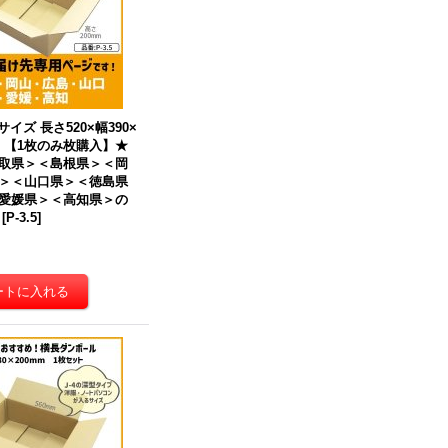
サイズ 長さ520×幅390×
m）【1枚のみ枚購入】★
取県＞＜島根県＞＜岡
＞＜山口県＞＜徳島県
愛媛県＞＜高知県＞
の
[
P-3.5
]