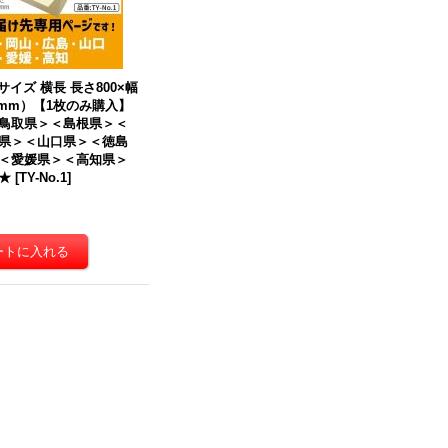
サイズ 横長 長さ800×幅
0（mm）【1枚のみ購入】
鳥取県＞＜島根県＞＜
県＞＜山口県＞＜徳島
＜愛媛県＞＜高知県＞
★
[
TY-No.1
]