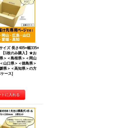
サイズ 長さ405×幅335×
）【1枚のみ購入】★
お
県＞＜島根県＞＜岡山
＜山口県＞＜徳島県＞
媛県＞＜高知県＞
の方
Cケース
]
ボール 商品名/Y No.5W/
【送料無料】商品名/NP-1/長さ
300×幅210×高さ200（m
310×幅225×高さ30（mm）
）【宅配80サイズ、海外発
【A4サイズ、メール便対応、
用・重量物発送用、ダブル
ゆうパケット、クリックポス
ートン（K5/W）、厚さ8m
ト、フリマサイト専用ネコポ