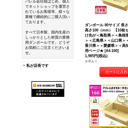
パレル会社様はじめ、個人
でネットショップを運営さ
れているお客様等、様々な
業種で継続的にご購入頂い
ております。
ダンボール 80サイズ 長さ3
高さ100（mm） 【10
すべて日本製、国内生産の
け先が＜鳥取県＞＜島根
しっかりとした材質の業務
＞＜広島県＞＜山口県＞
用ダンボールです。どうぞ
香川県＞＜愛媛県＞＜高
お気軽にご注文くださいま
用ページ★
[
A4-100
]
せ。
1,985円
(税込)
在庫あり
私が店長です