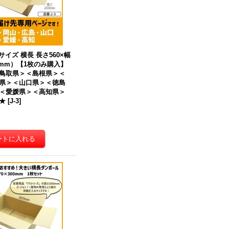
サイズ 横長 長さ560×幅
0（mm）【1枚のみ購入】
鳥取県＞＜島根県＞＜
県＞＜山口県＞＜徳島
＜愛媛県＞＜高知県＞
★
[
J-3
]