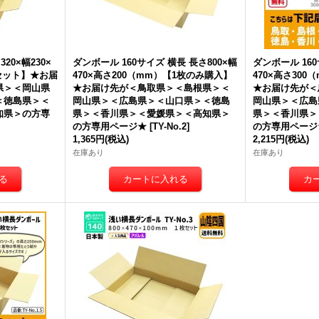
20×幅230×
ダンボール 160サイズ 横長 長さ800×幅
ダンボール 160
枚セット】★
お届
470×高さ200（mm）【1枚のみ購入】
470×高さ30
県＞＜岡山県
★
お届け先が＜鳥取県＞＜島根県＞＜
★
お届け先が＜
＜徳島県＞＜
岡山県＞＜広島県＞＜山口県＞＜徳島
岡山県＞＜広島
知県＞
の方専
県＞＜香川県＞＜愛媛県＞＜高知県＞
県＞＜香川県＞
の方専用ページ★
[
TY-No.2
]
の方専用ページ
1,365円
(税込)
2,215円
(税込)
在庫あり
在庫あり