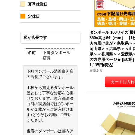
夏季休業日
定休日
ダンボール 100サイズ 横長
私が店長です
350×高さ64（mm） 【
★
お届け先が＜鳥取県＞
岡山県＞＜広島県＞＜山
名前
下町ダンボール
県＞＜香川県＞＜愛媛県
店長
の方専用ページ★
[
EC用
]
1,135円
(税込)
在庫あり
下町ダンボール清澄白河店
の店長でございます。
１枚から買えるダンボール
屋として丁寧な対応を心掛
けております。東京都清澄
白河の実店舗ではダンボー
ルが１枚からご購入頂けま
す♪どうぞお気軽にご来店
ください。
当店のダンボールは都内ア