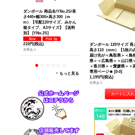
ダンボール 商品名/YNo.2S/長
ダンボール 商品名/Y No.2W/
さ440×幅300×高さ300（m
長さ440mm×幅300×高さ300
m）【宅配120サイズ、みかん
（mm）【宅配120サイズ、
箱タイプ、A3サイズ】【送料
外発送用・重量物発送用、ダ
別】
[
YNo.2S
]
ブルカートン（K5/W）、厚
8mm】【送料別】
[
Y No.2W
210円
(税込)
ダンボール 120サイズ 長さ
370円
(税込)
在庫あり
高さ110（mm）【1枚の
在庫あり
届け先が＜鳥取県＞＜島
県＞＜広島県＞＜山口県
＜香川県＞＜愛媛県＞＜
専用ページ★
[
0-0
]
もっと見る
1,195円
(税込)
在庫あり