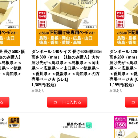
 長さ500×幅
ダンボール 140サイズ 長さ600×幅385×
ダンボール 120
1枚のみ購入】
高さ300（mm）【1枚のみ購入】★
お
高さ280（mm
＜島根県＞＜
届け先が＜鳥取県＞＜島根県＞＜岡山
届け先が＜鳥取
口県＞＜徳島
県＞＜広島県＞＜山口県＞＜徳島県＞
県＞＜広島県＞
＞＜高知県＞
＜香川県＞＜愛媛県＞＜高知県＞
の方
＜香川県＞＜愛
専用ページ★
[
SL-1
]
専用ページ★
[
1,305円
(税込)
1,155円
(税込)
在庫あり
在庫あり
ダンボール 商品名/Y No.3W/
ダンボール 商品名/Y No.4W/
ダン
長さ390×幅270×高さ270（m
長さ330×幅240×高さ240（m
長さ
m）【宅配100サイズ、海外発
m）【宅配100サイズ、海外発
m
送用・重量物発送用、ダブル
送用・重量物発送用、ダブル
送
カートン（K5/W）、厚さ8m
カートン（K5/W）、厚さ8m
カ