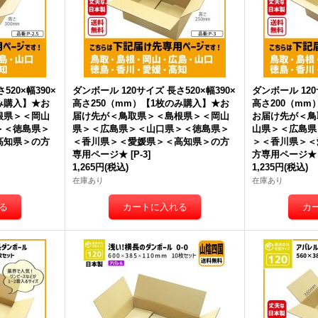
520×幅390×
ダンボール 120サイズ 長さ520×幅390×
ダンボール 120
み購入】★
お
高さ250（mm）【1枚のみ購入】★
お
高さ200（m
根県＞＜岡山
届け先が＜鳥取県＞＜島根県＞＜岡山
お届け先が＜鳥
＞＜徳島県＞
県＞＜広島県＞＜山口県＞＜徳島県＞
山県＞＜広島県
高知県＞
の方
＜香川県＞＜愛媛県＞＜高知県＞
の方
＞＜香川県＞＜
専用ページ★
[
P-3
]
方専用ページ★
1,265円
(税込)
1,235円
(税込)
在庫あり
在庫あり