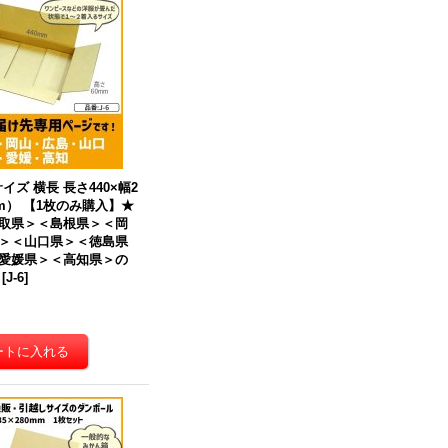
イズ 横長 長さ440×幅2
mm） 【1枚のみ購入】★
取県＞＜島根県＞＜岡
＞＜山口県＞＜徳島県
愛媛県＞＜高知県＞
の
[
J-6
]