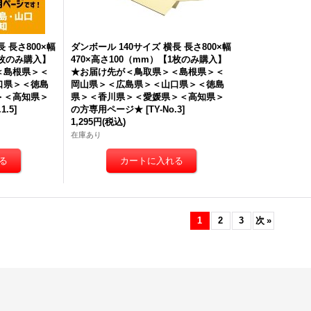
 長さ800×幅
ダンボール 140サイズ 横長 長さ800×幅
1枚のみ購入】
470×高さ100（mm）【1枚のみ購入】
＜島根県＞＜
★
お届け先が＜鳥取県＞＜島根県＞＜
口県＞＜徳島
岡山県＞＜広島県＞＜山口県＞＜徳島
＞＜高知県＞
県＞＜香川県＞＜愛媛県＞＜高知県＞
.1.5
]
の方専用ページ★
[
TY-No.3
]
1,295円
(税込)
在庫あり
1
2
3
次
»