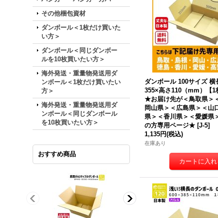
その他梱包資材
ダンボール＜1枚だけ買いた
い方＞
ダンボール＜同じダンボー
ルを10枚買いたい方＞
海外発送・重量物発送用ダ
ダンボール 100サイズ 横長
ンボール＜1枚だけ買いたい
355×高さ110（mm）【
方＞
★
お届け先が＜鳥取県＞
海外発送・重量物発送用ダ
岡山県＞＜広島県＞＜山
ンボール＜同じダンボール
県＞＜香川県＞＜愛媛県
を10枚買いたい方＞
の方専用ページ★
[
J-5
]
1,135円
(税込)
在庫あり
おすすめ商品