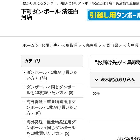
1枚から買えるダンボール通販は下町ダンボール清澄白河店！実店舗で直接
下町ダンボール 清澄白
河店
ホーム
>
"お届け先が＜鳥取県＞＜島根県＞＜岡山県＞＜広島県
カテゴリ
"お届け先が＜鳥取
ダンボール＜1枚だけ買いた
い方＞
(
34
)
表示設定/絞り込み
ダンボール＜同じダンボー
ルを10枚買いたい方＞
(
8
)
53
件
海外発送・重量物発送用ダ
ンボール＜1枚だけ買いたい
方＞
(
6
)
海外発送・重量物発送用ダ
ンボール＜同じダンボール
を10枚買いたい方＞
(
5
)