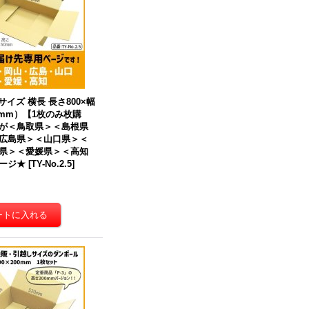
】【送料別】
[
Y No.5W
]
ス最大 厚さ3cm】
[
NP-1（N
式）
]
0円
(税込)
3,170円
～
43,180円
(税込)
庫あり
サイズ 横長 長さ800×幅
0（mm）【1枚のみ枚購
が＜鳥取県＞＜島根県
広島県＞＜山口県＞＜
県＞＜愛媛県＞＜高知
ージ★
[
TY-No.2.5
]