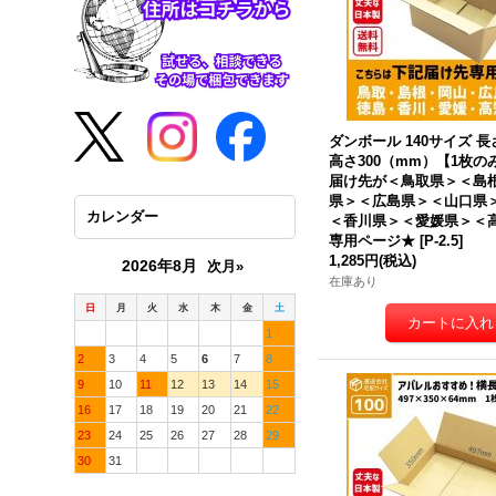
ダンボール 140サイズ 長さ
高さ300（mm）【1枚の
届け先が＜鳥取県＞＜島
県＞＜広島県＞＜山口県
カレンダー
＜香川県＞＜愛媛県＞＜
専用ページ★
[
P-2.5
]
1,285円
(税込)
2026年8月
次月»
在庫あり
日
月
火
水
木
金
土
1
2
3
4
5
6
7
8
9
10
11
12
13
14
15
16
17
18
19
20
21
22
23
24
25
26
27
28
29
30
31