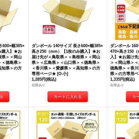
m】【送料別】
[
Y No.3W
]
m】【送料別】
[
Y No.4W
]
m
310円
(税込)
260円
(税込)
23
在庫あり
在庫あり
在
海
さ
]
600×幅385×
ダンボール 140サイズ 長さ600×幅385×
ダンボール 160
み購入】★
お
高さ250（mm）【1枚のみ購入】★
お
470×高さ15
根県＞＜岡山
届け先が＜鳥取県＞＜島根県＞＜岡山
入】★
お届け先
＞＜徳島県＞
県＞＜広島県＞＜山口県＞＜徳島県＞
＞＜岡山県＞＜
高知県＞
の方
＜香川県＞＜愛媛県＞＜高知県＞
の方
徳島県＞＜香川
専用ページ★
[
O-小
]
県＞
の方専用ペ
1,285円
(税込)
1,335円
(税込)
在庫あり
在庫あり