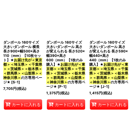
ダンボール 160サイズ
ダンボール 160サイズ
ダンボール 160サイズ
大きいダンボール 横長
大きいダンボール 高さ
大きいダンボール 高さ
長さ900×幅500×高さ
が変えられる 長さ520×
が変えられる 長さ590×
110（mm）【10枚セッ
幅390×高さ
幅440×高さ
ト】★
お届け先が＜東京
600（mm）【1枚のみ
440（mm）【1枚のみ
都＞＜埼玉県＞＜千葉県
購入】★
お届け先が＜東
購入】★
お届け先が＜東
＞＜茨城県＞＜栃木県＞
京都＞＜埼玉県＞＜千葉
京都＞＜埼玉県＞＜千葉
＜群馬県＞＜山梨県＞＜
県＞＜茨城県＞＜栃木県
県＞＜茨城県＞＜栃木県
神奈川県＞
の方専用ペー
＞＜群馬県＞＜山梨県＞
＞＜群馬県＞＜山梨県＞
ジ★
[
S-1
]
＜神奈川県＞
の方専用ペ
＜神奈川県＞
の方専用ペ
ージ★
[
P-1
]
ージ★
[
J-1
]
7,705
円
(税込)
1,375
円
(税込)
1,415
円
(税込)
カートに入れる
カートに入れる
カートに入れる