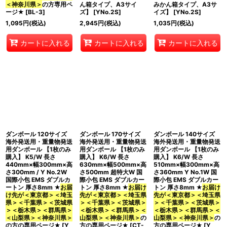
＜神奈川県＞
の方専用ペ
ん箱タイプ、A3サイ
みかん箱タイプ、A3サ
ージ★
[
BL-3
]
ズ】
[
YNo.2S
]
イズ】
[
YNo.2S
]
1,095
円
(税込)
2,945
円
(税込)
1,035
円
(税込)
カートに入れる
カートに入れる
カートに入れる
ダンボール 120サイズ
ダンボール 170サイズ
ダンボール 140サイズ
海外発送用・重量物発送
海外発送用・重量物発送
海外発送用・重量物発送
用ダンボール 【1枚のみ
用ダンボール 【1枚のみ
用ダンボール 【1枚のみ
購入】 K5/W 長さ
購入】 K6/W 長さ
購入】 K6/W 長さ
440mm×幅300mm×高
630mm×幅500mm×高
510mm×幅300mm×高
さ300mm / Y No.2W
さ500mm 超特大W 国
さ360mm Y No.1W 国
国際小包 EMS ダブルカ
際小包 EMS ダブルカー
際小包 EMS ダブルカー
ートン 厚さ8mm ★
お届
トン 厚さ8mm ★
お届け
トン 厚さ8mm ★
お届け
け先が＜東京都＞＜埼玉
先が＜東京都＞＜埼玉県
先が＜東京都＞＜埼玉県
県＞＜千葉県＞＜茨城県
＞＜千葉県＞＜茨城県＞
＞＜千葉県＞＜茨城県＞
＞＜栃木県＞＜群馬県＞
＜栃木県＞＜群馬県＞＜
＜栃木県＞＜群馬県＞＜
＜山梨県＞＜神奈川県＞
山梨県＞＜神奈川県＞
の
山梨県＞＜神奈川県＞
の
の方の専用ページ★
[
Y
方の専用ページ★
[
CT-
方の専用ページ★
[
Y