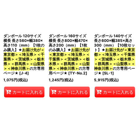
ダンボール 120サイズ
ダンボール 160サイズ
ダンボール 140サイズ
横長 長さ560×幅380×
横長 長さ800×幅470×
長さ600×幅385×高さ
高さ110（mm）【1枚の
高さ200（mm）【1枚
300（mm）【10枚セッ
み購入】★
お届け先が＜
のみ購入】★
お届け先が
ト】★
お届け先が＜東京
東京都＞＜埼玉県＞＜千
＜東京都＞＜埼玉県＞＜
都＞＜埼玉県＞＜千葉県
葉県＞＜茨城県＞＜栃木
千葉県＞＜茨城県＞＜栃
＞＜茨城県＞＜栃木県＞
県＞＜群馬県＞＜山梨県
木県＞＜群馬県＞＜山梨
＜群馬県＞＜山梨県＞＜
＞＜神奈川県＞
の方専用
県＞＜神奈川県＞
の方専
神奈川県＞
の方専用ペー
ページ★
[
J-4
]
用ページ★
[
TY-No.2
]
ジ★
[
SL-1
]
1,075
円
(税込)
1,245
円
(税込)
5,915
円
(税込)
カートに入れる
カートに入れる
カートに入れる