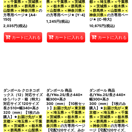
＞＜千葉県＞＜茨城県＞
県＞＜千葉県＞＜茨城県
都＞＜埼玉県＞＜千葉県
＜栃木県＞＜群馬県＞＜
＞＜栃木県＞＜群馬県＞
＞＜茨城県＞＜栃木県＞
山梨県＞＜神奈川県＞
の
＜山梨県＞＜神奈川県＞
＜群馬県＞＜山梨県＞＜
方専用ページ★
[
A4-
の方専用ページ★
[
Y-4
]
神奈川県＞
の方専用ペー
150
]
ジ★
[
C-特大
]
1,245
円
(税込)
2,035
円
(税込)
10,675
円
(税込)
カートに入れる
カートに入れる
カートに入れる
ダンボール クロネコボ
ダンボール 商品
ダンボール 商品
ックス（12）対応サイズ
名/YNo.2S/長さ440×
名/YNo.2S/長さ440×
ゆうパック・箱（特大）
幅300×高さ
幅300×高さ
対応サイズ 120サイズ
300（mm）【10枚セッ
300（mm）【1枚のみ
長さ510×幅340×高さ
ト】
お届け先が＜東京都
購入】★
お届け先が＜東
320（mm）【1枚のみ
＞＜埼玉県＞＜千葉県＞
京都＞＜埼玉県＞＜千葉
購入】★
お届け先が＜東
＜茨城県＞＜栃木県＞＜
県＞＜茨城県＞＜栃木県
京都＞＜埼玉県＞＜千葉
群馬県＞＜山梨県＞＜神
＞＜群馬県＞＜山梨県＞
県＞＜茨城県＞＜栃木県
奈川県＞
の方専用ページ
＜神奈川県＞
の方専用ペ
＞＜群馬県＞＜山梨県＞
【宅配120サイズ、みか
ージ【宅配120サイズ、