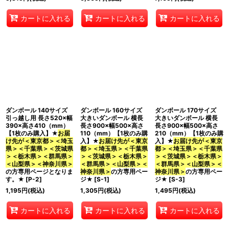
カートに入れる
カートに入れる
カートに入れる
ダンボール 140サイズ
ダンボール 160サイズ
ダンボール 170サイズ
引っ越し用 長さ520×幅
大きいダンボール 横長
大きいダンボール 横長
390×高さ410（mm）
長さ900×幅500×高さ
長さ900×幅500×高さ
【1枚のみ購入】★
お届
110（mm）【1枚のみ購
210（mm）【1枚のみ購
け先が＜東京都＞＜埼玉
入】★
お届け先が＜東京
入】★
お届け先が＜東京
県＞＜千葉県＞＜茨城県
都＞＜埼玉県＞＜千葉県
都＞＜埼玉県＞＜千葉県
＞＜栃木県＞＜群馬県＞
＞＜茨城県＞＜栃木県＞
＞＜茨城県＞＜栃木県＞
＜山梨県＞＜神奈川県＞
＜群馬県＞＜山梨県＞＜
＜群馬県＞＜山梨県＞＜
の方専用ページとなりま
神奈川県＞
の方専用ペー
神奈川県＞
の方専用ペー
す。★
[
P-2
]
ジ★
[
S-1
]
ジ★
[
S-3
]
1,195
円
(税込)
1,305
円
(税込)
1,495
円
(税込)
カートに入れる
カートに入れる
カートに入れる