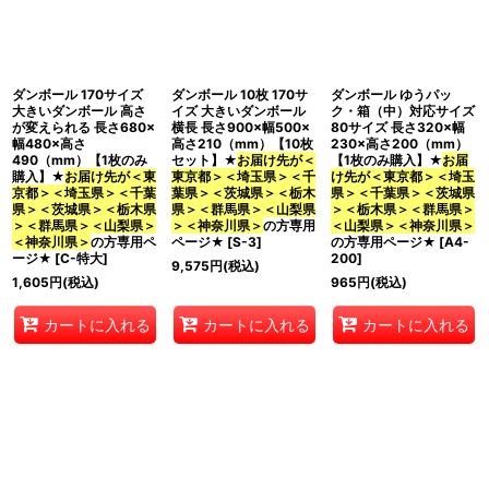
ダンボール 170サイズ
ダンボール 10枚 170サ
ダンボール ゆうパッ
大きいダンボール 高さ
イズ 大きいダンボール
ク・箱（中）対応サイズ
が変えられる 長さ680×
横長 長さ900×幅500×
80サイズ 長さ320×幅
幅480×高さ
高さ210（mm）【10枚
230×高さ200（mm）
490（mm）【1枚のみ
セット】★
お届け先が＜
【1枚のみ購入】★
お届
購入】★
お届け先が＜東
東京都＞＜埼玉県＞＜千
け先が＜東京都＞＜埼玉
京都＞＜埼玉県＞＜千葉
葉県＞＜茨城県＞＜栃木
県＞＜千葉県＞＜茨城県
県＞＜茨城県＞＜栃木県
県＞＜群馬県＞＜山梨県
＞＜栃木県＞＜群馬県＞
＞＜群馬県＞＜山梨県＞
＞＜神奈川県＞
の方専用
＜山梨県＞＜神奈川県＞
＜神奈川県＞
の方専用ペ
ページ★
[
S-3
]
の方専用ページ★
[
A4-
ージ★
[
C-特大
]
200
]
9,575
円
(税込)
1,605
円
(税込)
965
円
(税込)
カートに入れる
カートに入れる
カートに入れる