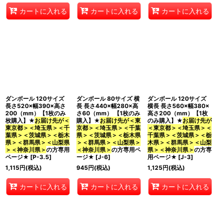
カートに入れる
カートに入れる
カートに入れる
ダンボール 120サイズ
ダンボール 80サイズ 横
ダンボール 120サイズ
長さ520×幅390×高さ
長 長さ440×幅280×高
横長 長さ560×幅380×
200（mm）【1枚のみ
さ60（mm） 【1枚のみ
高さ200（mm）【1枚
枚購入】★
お届け先が＜
購入】★
お届け先が＜東
のみ購入】★
お届け先が
東京都＞＜埼玉県＞＜千
京都＞＜埼玉県＞＜千葉
＜東京都＞＜埼玉県＞＜
葉県＞＜茨城県＞＜栃木
県＞＜茨城県＞＜栃木県
千葉県＞＜茨城県＞＜栃
県＞＜群馬県＞＜山梨県
＞＜群馬県＞＜山梨県＞
木県＞＜群馬県＞＜山梨
＞＜神奈川県＞
の方専用
＜神奈川県＞
の方専用ペ
県＞＜神奈川県＞
の方専
ページ★
[
P-3.5
]
ージ★
[
J-6
]
用ページ★
[
J-3
]
1,115
円
(税込)
945
円
(税込)
1,125
円
(税込)
カートに入れる
カートに入れる
カートに入れる