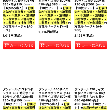
100サイズ 長さ405×幅
対応サイズ 長さ570×幅
80サイズ 長さ320×幅
335×高さ210（mm）
410×高さ385（mm）
230×高さ200（mm）
【1枚のみ購入】★
お届
【10枚セット】★
お届け
【10枚セット】★
お届け
け先が＜東京都＞＜埼玉
先が＜東京都＞＜埼玉県
先が＜東京都＞＜埼玉県
県＞＜千葉県＞＜茨城県
＞＜千葉県＞＜茨城県＞
＞＜千葉県＞＜茨城県＞
＞＜栃木県＞＜群馬県＞
＜栃木県＞＜群馬県＞＜
＜栃木県＞＜群馬県＞＜
＜山梨県＞＜神奈川県＞
山梨県＞＜神奈川県＞
の
山梨県＞＜神奈川県＞
の
の方専用ページ★
[
Aケ
方専用ページ★
[
Y-4
]
方専用ページ★
[
A4-
ース
]
200
]
6,515
円
(税込)
1,015
円
(税込)
2,125
円
(税込)
カートに入れる
カートに入れる
カートに入れる
ダンボール クロネコボ
ダンボール 140サイズ
ダンボール 170サイズ
ックス（8）対応サイズ
クロネコボックス（14）
大きいダンボール 10枚
80サイズ 長さ320×幅
対応サイズ 長さ570×幅
高さが変えられる 長さ
230×高さ150（mm）
410×高さ385（mm）
680×幅480×高さ
【10枚セット】★
お届け
【1枚のみ購入】★
お届
490（mm）【10枚セッ
先が＜東京都＞＜埼玉県
け先が＜東京都＞＜埼玉
ト】★
お届け先が＜東京