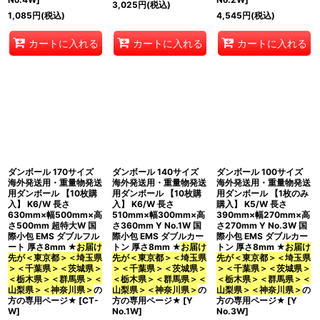
3,025
円
(税込)
1,085
円
(税込)
4,545
円
(税込)
カートに入れる
カートに入れる
カートに入れる
ダンボール 170サイズ
ダンボール 140サイズ
ダンボール 100サイズ
海外発送用・重量物発送
海外発送用・重量物発送
海外発送用・重量物発送
用ダンボール 【10枚購
用ダンボール 【10枚購
用ダンボール 【1枚のみ
入】 K6/W 長さ
入】 K6/W 長さ
購入】 K5/W 長さ
630mm×幅500mm×高
510mm×幅300mm×高
390mm×幅270mm×高
さ500mm 超特大W 国
さ360mm Y No.1W 国
さ270mm Y No.3W 国
際小包 EMS ダブルフル
際小包 EMS ダブルカー
際小包 EMS ダブルカー
ート 厚さ8mm ★
お届け
トン 厚さ8mm ★
お届け
トン 厚さ8mm ★
お届け
先が＜東京都＞＜埼玉県
先が＜東京都＞＜埼玉県
先が＜東京都＞＜埼玉県
＞＜千葉県＞＜茨城県＞
＞＜千葉県＞＜茨城県＞
＞＜千葉県＞＜茨城県＞
＜栃木県＞＜群馬県＞＜
＜栃木県＞＜群馬県＞＜
＜栃木県＞＜群馬県＞＜
山梨県＞＜神奈川県＞
の
山梨県＞＜神奈川県＞
の
山梨県＞＜神奈川県＞
の
方の専用ページ★
[
CT-
方の専用ページ★
[
Y
方の専用ページ★
[
Y
W
]
No.1W
]
No.3W
]