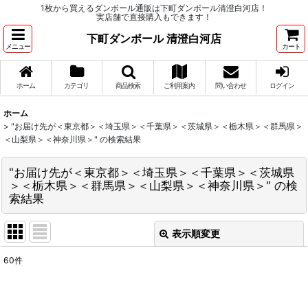
1枚から買えるダンボール通販は下町ダンボール清澄白河店！
実店舗で直接購入もできます！
下町ダンボール 清澄白河店
メニュー
カート
ホーム
カテゴリ
商品検索
ご利用案内
問い合わせ
ログイン
ホーム
>
"お届け先が＜東京都＞＜埼玉県＞＜千葉県＞＜茨城県＞＜栃木県＞＜群馬県＞
＜山梨県＞＜神奈川県＞"
の
検索結果
"お届け先が＜東京都＞＜埼玉県＞＜千葉県＞＜茨城県
＞＜栃木県＞＜群馬県＞＜山梨県＞＜神奈川県＞"
の
検
索結果
表示順変更
閉じる
60
件
商品検索
:
表示数
: