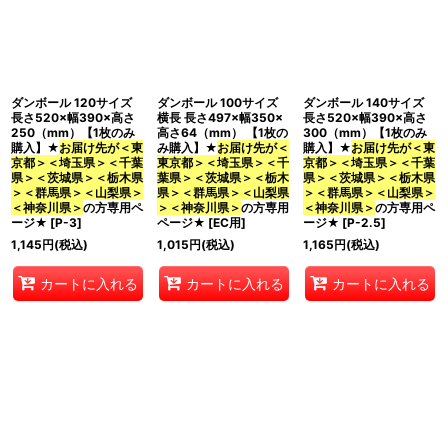
並び順
:
カテゴリ
:
ダンボール 120サイズ
ダンボール 100サイズ
ダンボール 140サイズ
長さ520×幅390×高さ
横長 長さ497×幅350×
長さ520×幅390×高さ
250（mm）【1枚のみ
高さ64（mm） 【1枚の
300（mm）【1枚のみ
購入】★
お届け先が＜東
み購入】★
お届け先が＜
購入】★
お届け先が＜東
京都＞＜埼玉県＞＜千葉
東京都＞＜埼玉県＞＜千
京都＞＜埼玉県＞＜千葉
県＞＜茨城県＞＜栃木県
葉県＞＜茨城県＞＜栃木
県＞＜茨城県＞＜栃木県
特集
:
＞＜群馬県＞＜山梨県＞
県＞＜群馬県＞＜山梨県
＞＜群馬県＞＜山梨県＞
＜神奈川県＞
の方専用ペ
＞＜神奈川県＞
の方専用
＜神奈川県＞
の方専用ペ
ージ★
[
P-3
]
ページ★
[
EC用
]
ージ★
[
P-2.5
]
絞り込む
1,145
円
(税込)
1,015
円
(税込)
1,165
円
(税込)
カートに入れる
カートに入れる
カートに入れる