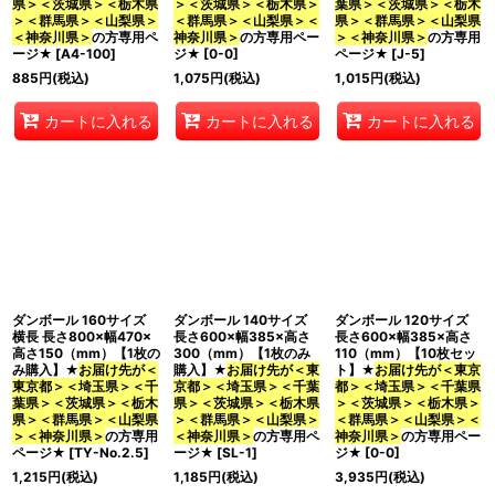
県＞＜茨城県＞＜栃木県
＞＜茨城県＞＜栃木県＞
葉県＞＜茨城県＞＜栃木
＞＜群馬県＞＜山梨県＞
＜群馬県＞＜山梨県＞＜
県＞＜群馬県＞＜山梨県
＜神奈川県＞
の方専用ペ
神奈川県＞
の方専用ペー
＞＜神奈川県＞
の方専用
ージ★
[
A4-100
]
ジ★
[
0-0
]
ページ★
[
J-5
]
885
円
(税込)
1,075
円
(税込)
1,015
円
(税込)
カートに入れる
カートに入れる
カートに入れる
ダンボール 160サイズ
ダンボール 140サイズ
ダンボール 120サイズ
横長 長さ800×幅470×
長さ600×幅385×高さ
長さ600×幅385×高さ
高さ150（mm）【1枚の
300（mm）【1枚のみ
110（mm）【10枚セッ
み購入】★
お届け先が＜
購入】★
お届け先が＜東
ト】★
お届け先が＜東京
東京都＞＜埼玉県＞＜千
京都＞＜埼玉県＞＜千葉
都＞＜埼玉県＞＜千葉県
葉県＞＜茨城県＞＜栃木
県＞＜茨城県＞＜栃木県
＞＜茨城県＞＜栃木県＞
県＞＜群馬県＞＜山梨県
＞＜群馬県＞＜山梨県＞
＜群馬県＞＜山梨県＞＜
＞＜神奈川県＞
の方専用
＜神奈川県＞
の方専用ペ
神奈川県＞
の方専用ペー
ページ★
[
TY-No.2.5
]
ージ★
[
SL-1
]
ジ★
[
0-0
]
1,215
円
(税込)
1,185
円
(税込)
3,935
円
(税込)