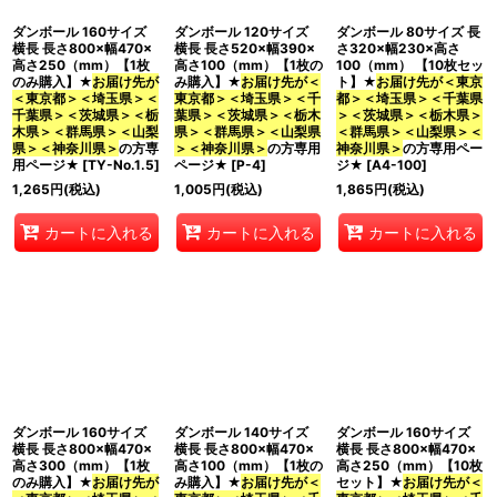
ダンボール 160サイズ
ダンボール 120サイズ
ダンボール 80サイズ 長
横長 長さ800×幅470×
横長 長さ520×幅390×
さ320×幅230×高さ
高さ250（mm）【1枚
高さ100（mm）【1枚の
100（mm） 【10枚セッ
のみ購入】★
お届け先が
み購入】★
お届け先が＜
ト】★
お届け先が＜東京
＜東京都＞＜埼玉県＞＜
東京都＞＜埼玉県＞＜千
都＞＜埼玉県＞＜千葉県
千葉県＞＜茨城県＞＜栃
葉県＞＜茨城県＞＜栃木
＞＜茨城県＞＜栃木県＞
木県＞＜群馬県＞＜山梨
県＞＜群馬県＞＜山梨県
＜群馬県＞＜山梨県＞＜
県＞＜神奈川県＞
の方専
＞＜神奈川県＞
の方専用
神奈川県＞
の方専用ペー
用ページ★
[
TY-No.1.5
]
ページ★
[
P-4
]
ジ★
[
A4-100
]
1,265
円
(税込)
1,005
円
(税込)
1,865
円
(税込)
カートに入れる
カートに入れる
カートに入れる
ダンボール 160サイズ
ダンボール 140サイズ
ダンボール 160サイズ
横長 長さ800×幅470×
横長 長さ800×幅470×
横長 長さ800×幅470×
高さ300（mm）【1枚
高さ100（mm）【1枚の
高さ250（mm）【10枚
のみ購入】★
お届け先が
み購入】★
お届け先が＜
セット】★
お届け先が＜