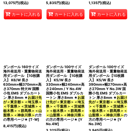
13,075
円
(税込)
5,835
円
(税込)
1,135
円
(税込)
カートに入れる
カートに入れる
カートに入れる
ダンボール 160サイズ
ダンボール 100サイズ
ダンボール 100サイズ
海外発送用・重量物発送
海外発送用・重量物発送
海外発送用・重量物発送
用ダンボール 【10枚購
用ダンボール 【10枚購
用ダンボール【10枚購
入】 K6/W 長さ
入】 K5/W 長さ
入】 K5/W 長さ
630mm×幅370mm×高
330mm×幅240mm×高
390mm×幅270mm×高
さ370mm 特大W 国際
さ240mm / Y No.4W
さ270mm Y No.3W 国
小包 EMS ダブルカート
国際小包 EMS ダブルカ
際小包 EMS ダブルカー
ン 厚さ8mm ★
お届け先
ートン 厚さ8mm ★
お届
トン 厚さ8mm ★
お届け
が＜東京都＞＜埼玉県＞
け先が＜東京都＞＜埼玉
先が＜東京都＞＜埼玉県
＜千葉県＞＜茨城県＞＜
県＞＜千葉県＞＜茨城県
＞＜千葉県＞＜茨城県＞
栃木県＞＜群馬県＞＜山
＞＜栃木県＞＜群馬県＞
＜栃木県＞＜群馬県＞＜
梨県＞＜神奈川県＞
の方
＜山梨県＞＜神奈川県＞
山梨県＞＜神奈川県＞
の
の専用ページ★
[
T-W
]
の方の専用ページ★
[
Y
方の専用ページ★
[
Y
No.4W
]
No.3W
]
8,415
円
(税込)
3,325
円
(税込)
3,945
円
(税込)