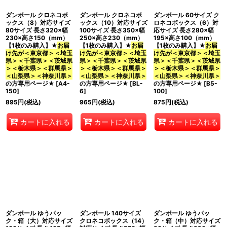
ダンボール クロネコボ
ダンボール クロネコボ
ダンボール 60サイズ ク
ックス（8）対応サイズ
ックス（10）対応サイズ
ロネコボックス（6）対
80サイズ 長さ320×幅
100サイズ 長さ350×幅
応サイズ 長さ280×幅
230×高さ150（mm）
250×高さ230（mm）
195×高さ100（mm）
【1枚のみ購入】★
お届
【1枚のみ購入】★
お届
【1枚のみ購入】★
お届
け先が＜東京都＞＜埼玉
け先が＜東京都＞＜埼玉
け先が＜東京都＞＜埼玉
県＞＜千葉県＞＜茨城県
県＞＜千葉県＞＜茨城県
県＞＜千葉県＞＜茨城県
＞＜栃木県＞＜群馬県＞
＞＜栃木県＞＜群馬県＞
＞＜栃木県＞＜群馬県＞
＜山梨県＞＜神奈川県＞
＜山梨県＞＜神奈川県＞
＜山梨県＞＜神奈川県＞
の方専用ページ★
[
A4-
の方専用ページ★
[
BL-
の方専用ページ★
[
B5-
150
]
6
]
100
]
895
円
(税込)
965
円
(税込)
875
円
(税込)
カートに入れる
カートに入れる
カートに入れる
ダンボール ゆうパッ
ダンボール 140サイズ
ダンボール ゆうパッ
ク・箱（大）対応サイズ
クロネコボックス（14）
ク・箱（中）対応サイズ