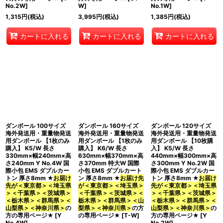
No.2W
]
W
]
No.1W
]
1,315
円
(税込)
3,995
円
(税込)
1,385
円
(税込)
カートに入れる
カートに入れる
カートに入れる
ダンボール 100サイズ
ダンボール 160サイズ
ダンボール 120サイズ
海外発送用・重量物発送
海外発送用・重量物発送
海外発送用・重量物発送
用ダンボール 【1枚のみ
用ダンボール 【1枚のみ
用ダンボール 【10枚購
購入】 K5/W 長さ
購入】 K6/W 長さ
入】 K5/W 長さ
330mm×幅240mm×高
630mm×幅370mm×高
440mm×幅300mm×高
さ240mm Y No.4W 国
さ370mm 特大W 国際
さ300mm Y No.2W 国
際小包 EMS ダブルカー
小包 EMS ダブルカート
際小包 EMS ダブルカー
トン 厚さ8mm ★
お届け
ン 厚さ8mm ★
お届け先
トン 厚さ8mm ★
お届け
先が＜東京都＞＜埼玉県
が＜東京都＞＜埼玉県＞
先が＜東京都＞＜埼玉県
＞＜千葉県＞＜茨城県＞
＜千葉県＞＜茨城県＞＜
＞＜千葉県＞＜茨城県＞
＜栃木県＞＜群馬県＞＜
栃木県＞＜群馬県＞＜山
＜栃木県＞＜群馬県＞＜
山梨県＞＜神奈川県＞
の
梨県＞＜神奈川県＞
の方
山梨県＞＜神奈川県＞
の
方の専用ページ★
[
Y
の専用ページ★
[
T-W
]
方の専用ページ★
[
Y
No.4W
]
No.2W
]